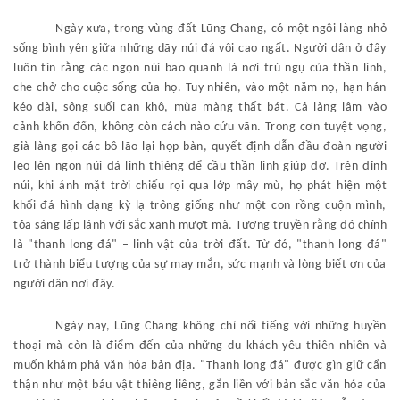
Ngày xưa, trong vùng đất Lũng Chang, có một ngôi làng nhỏ
sống bình yên giữa những dãy núi đá vôi cao ngất. Người dân ở đây
luôn tin rằng các ngọn núi bao quanh là nơi trú ngụ của thần linh,
che chở cho cuộc sống của họ. Tuy nhiên, vào một năm nọ, hạn hán
kéo dài, sông suối cạn khô, mùa màng thất bát. Cả làng lâm vào
cảnh khốn đốn, không còn cách nào cứu vãn. Trong cơn tuyệt vọng,
già làng gọi các bô lão lại họp bàn, quyết định dẫn đầu đoàn người
leo lên ngọn núi đá linh thiêng để cầu thần linh giúp đỡ. Trên đỉnh
núi, khi ánh mặt trời chiếu rọi qua lớp mây mù, họ phát hiện một
khối đá hình dạng kỳ lạ trông giống như một con rồng cuộn mình,
tỏa sáng lấp lánh với sắc xanh mượt mà. Tương truyền rằng đó chính
là "thanh long đá" – linh vật của trời đất. Từ đó, "thanh long đá"
trở thành biểu tượng của sự may mắn, sức mạnh và lòng biết ơn của
người dân nơi đây.
Ngày nay, Lũng Chang không chỉ nổi tiếng với những huyền
thoại mà còn là điểm đến của những du khách yêu thiên nhiên và
muốn khám phá văn hóa bản địa. "Thanh long đá" được gìn giữ cẩn
thận như một báu vật thiêng liêng, gắn liền với bản sắc văn hóa của