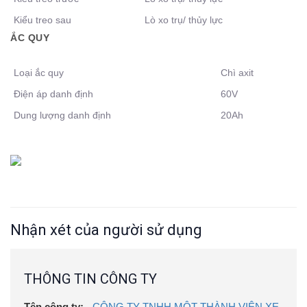
Kiểu treo sau
Lò xo trụ/ thủy lực
ẮC QUY
Loại ắc quy
Chì axit
Điện áp danh định
60V
Dung lượng danh định
20Ah
Nhận xét của người sử dụng
THÔNG TIN CÔNG TY
Tên công ty:
CÔNG TY TNHH MỘT THÀNH VIÊN XE