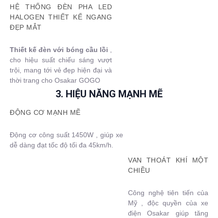
HỆ THỐNG ĐÈN PHA LED
HALOGEN THIẾT KẾ NGANG
ĐẸP MẮT
Thiết kế đèn với bóng cầu lồi
,
cho hiệu suất chiếu sáng vượt
trội, mang tới vẻ đẹp hiện đại và
thời trang cho Osakar GOGO
3. HIỆU NĂNG MẠNH MẼ
ĐỘNG CƠ MẠNH MẼ
Động cơ công suất 1450W , giúp xe
dễ dàng đạt tốc độ tối đa 45km/h.
VAN THOÁT KHÍ MỘT
CHIỀU
Công nghệ tiên tiến của
Mỹ , độc quyền của xe
điện Osakar giúp tăng