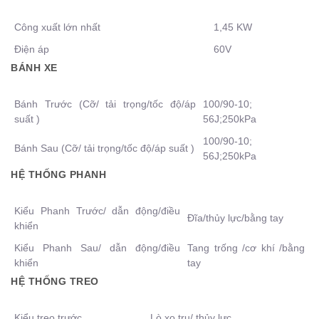
Công xuất lớn nhất
1,45 KW
Điện áp
60V
BÁNH XE
Bánh Trước (Cỡ/ tải trọng/tốc độ/áp
100/90-10;
suất )
56J;250kPa
100/90-10;
Bánh Sau (Cỡ/ tải trọng/tốc độ/áp suất )
56J;250kPa
HỆ THỐNG PHANH
Kiểu Phanh Trước/ dẫn động/điều
Đĩa/thủy lực/bằng tay
khiển
Kiểu Phanh Sau/ dẫn động/điều
Tang trống /cơ khí /bằng
khiển
tay
HỆ THỐNG TREO
Kiểu treo trước
Lò xo trụ/ thủy lực