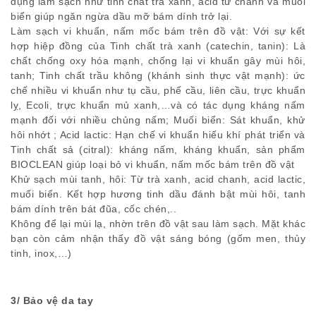
dụng làm sạch như tinh chất trà xanh, acid từ chanh và muối
biển giúp ngăn ngừa dầu mỡ bám dính trở lại.
Làm sạch vi khuẩn, nấm mốc bám trên đồ vật: Với sự kết
hợp hiệp đồng của Tinh chất trà xanh (catechin, tanin): Là
chất chống oxy hóa mạnh, chống lại vi khuẩn gây mùi hôi,
tanh; Tinh chất trầu không (khánh sinh thực vật mạnh): ức
chế nhiều vi khuẩn như tụ cầu, phế cầu, liên cầu, trực khuẩn
lỵ, Ecoli, trực khuẩn mủ xanh,…và có tác dụng kháng nấm
mạnh đối với nhiều chủng nấm; Muối biển: Sát khuẩn, khử
hôi nhớt ; Acid lactic: Hạn chế vi khuẩn hiếu khí phát triển và
Tinh chất sả (citral): kháng nấm, kháng khuẩn, sản phẩm
BIOCLEAN giúp loại bỏ vi khuẩn, nấm mốc bám trên đồ vật
Khử sạch mùi tanh, hôi: Từ trà xanh, acid chanh, acid lactic,
muối biển. Kết hợp hương tinh dầu đánh bật mùi hôi, tanh
bám dính trên bát đũa, cốc chén,..
Không để lại mùi lạ, nhờn trên đồ vật sau làm sạch. Mặt khác
bạn còn cảm nhận thấy đồ vật sáng bóng (gốm men, thủy
tinh, inox,…)
3/ Bảo vệ da tay