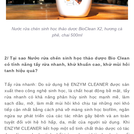
Nước rửa chén sinh học thảo dược BioClean X2, hương cà
phê, chai 500ml
2/ Tại sao Nước rửa chén sinh học thảo dược Bio Clean
có tính năng tẩy rửa nhanh, khử khuẩn cao, khử mùi hôi
tanh hiệu quả?
Tẩy rửa nhanh: Do sử dụng hệ ENZYM CLEANER được sản
xuất theo công nghệ sinh học, là chất hoạt động bề mặt, tẩy
rửa nhanh có khả năng phân hủy sinh học mạnh mẽ, làm
sạch dầu, mỡ, làm mất mùi hôi khó chịu tại những nơi khó
tiếp cận nhất bằng cách phá vỡ màng sinh học biofilm, ngăn
ngừa sự phát triển của các tác nhân gây bệnh và an toàn
tuyệt đối với hệ hô hấp, da, mắt của người sử dụng. Khi
ENZYM CLEANER kết hợp một số tinh chất thảo dược có tác