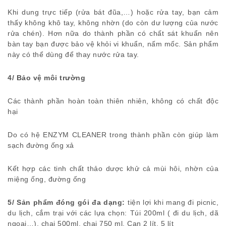
Khi dung trực tiếp (rửa bát đũa,…) hoặc rửa tay, bạn cảm
thấy không khô tay, không nhờn (do còn dư lượng của nước
rửa chén). Hơn nữa do thành phần có chất sát khuẩn nên
bàn tay bạn được bảo vệ khỏi vi khuẩn, nấm mốc. Sản phẩm
này có thể dùng để thay nước rửa tay.
4/ Bảo vệ môi trường
Các thành phần hoàn toàn thiên nhiên, không có chất độc
hại
Do có hệ ENZYM CLEANER trong thành phần còn giúp làm
sạch đường ống xả
Kết hợp các tinh chất thảo dược khử cả mùi hôi, nhờn của
miệng ống, đường ống
5/ Sản phẩm đóng gói đa dạng:
tiện lợi khi mang đi picnic,
du lịch, cắm trại với các lựa chọn: Túi 200ml ( đi du lịch, dã
ngoại…), chai 500ml, chai 750 ml. Can 2 lít, 5 lít