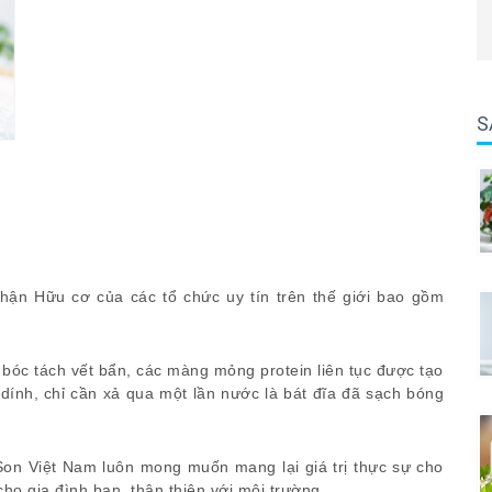
S
hận Hữu cơ của các tổ chức uy tín trên thế giới bao gồm
bóc tách vết bẩn, các màng mỏng protein liên tục được tạo
ính, chỉ cần xả qua một lần nước là bát đĩa đã sạch bóng
on Việt Nam luôn mong muốn mang lại giá trị thực sự cho
ho gia đình bạn, thân thiện với môi trường