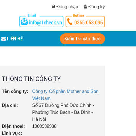
Đăng nhập
Đăng ký
LIÊN HỆ
Kiểm tra xác thực
THÔNG TIN CÔNG TY
Tên công ty:
Công ty Cổ phần Mother and Son
Việt Nam
Địa chỉ:
Số 37 Đường Phó Đức Chính -
Phường Trúc Bạch - Ba Đình -
Hà Nội
Điện thoại:
1900988938
Lĩnh vực: