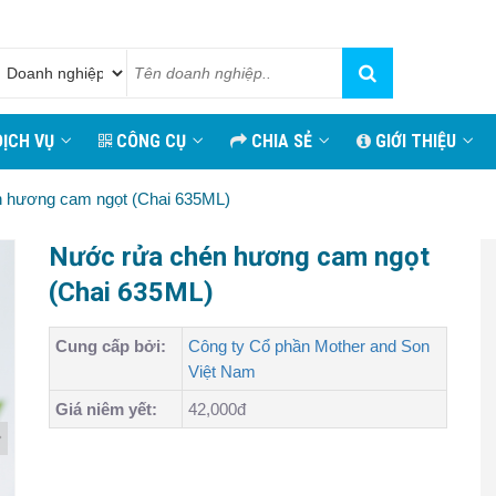
ỊCH VỤ
CÔNG CỤ
CHIA SẺ
GIỚI THIỆU
 hương cam ngọt (Chai 635ML)
Nước rửa chén hương cam ngọt
(Chai 635ML)
Cung cấp bởi:
Công ty Cổ phần Mother and Son
Việt Nam
Giá niêm yết:
42,000đ