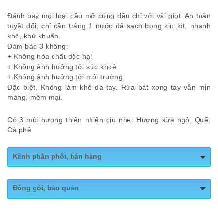
Đánh bay mọi loại dầu mỡ cứng đầu chỉ với vài giọt. An toàn
tuyệt đối, chỉ cần tráng 1 nước đã sạch bong kin kít, nhanh
khô, khử khuẩn.
Đảm bảo 3 không:
+ Không hóa chất độc hại
+ Không ảnh hưởng tới sức khoẻ
+ Không ảnh hưởng tới môi trường
Đặc biệt, Không làm khô da tay. Rửa bát xong tay vẫn mịn
màng, mềm mại.
Có 3 mùi hương thiên nhiên dịu nhẹ: Hương sữa ngô, Quế,
Cà phê
Kênh phân phối, bán hàng
Website:
miobio.site
Đóng gói, bảo quản
Shop 1Check:
miobio.site
Bảo quản: Nơi khô ráo, thoáng mát
Shopee:
shopee.vn/miobio_68