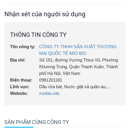
Quy các: Đóng chai 800ml; 1,6l; 3,6l.
lazada.vn/shop/hang-tieu-dung-cong-nghe-
Lazada:
sinh-hoc-miobio
Nhận xét của người sử dụng
Fanpage:
Hàng tiêu dùng sinh học Miobio
THÔNG TIN CÔNG TY
Tên công ty:
CÔNG TY TNHH SẢN XUẤT THƯƠNG
MẠI QUỐC TẾ MIO BIO
Địa chỉ:
Số 151, đường Vương Thừa Vũ, Phường
Khương Trung, Quận Thanh Xuân, Thành
phố Hà Nội, Việt Nam
Điện thoại:
0981201181
Lĩnh vực:
Dầu rửa bát, Nước giặt xả quần áo,...
Website:
miobio.site
SẢN PHẨM CÙNG CÔNG TY