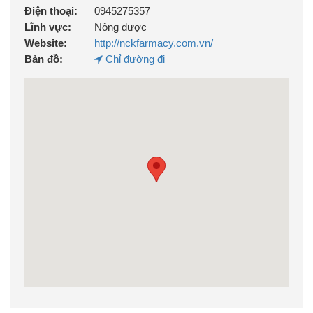
Điện thoại:
0945275357
Lĩnh vực:
Nông dược
Website:
http://nckfarmacy.com.vn/
Bản đồ:
Chỉ đường đi