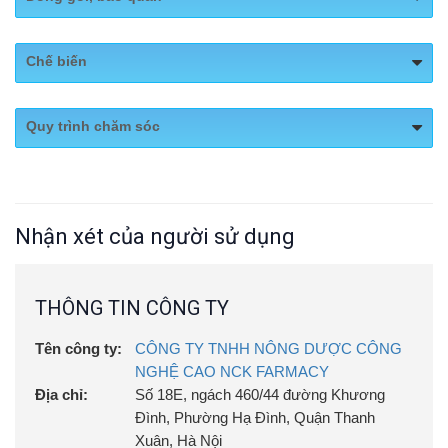
https://www.facebook.com/FoodMed-NCK-
Fanpage:
445071686233890
Chai 500ml
Chế biến
Gần 100% thành phần chiết xuất từ cây cỏ, thảo dược tự
Quy trình chăm sóc
nhiên, mang đến sự an toàn tuyệt đối cho người sử dụng
Các nguyên liệu được trồng và chăm sóc theo tiêu
chuẩn hữu cơ.
Nhận xét của người sử dụng
THÔNG TIN CÔNG TY
Tên công ty:
CÔNG TY TNHH NÔNG DƯỢC CÔNG
NGHỆ CAO NCK FARMACY
Địa chỉ:
Số 18E, ngách 460/44 đường Khương
Đình, Phường Hạ Đình, Quận Thanh
Xuân, Hà Nội