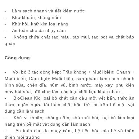
- Làm sạch nhanh và tiết kiệm nước
- Khử khuẩn, kháng nấm
- Khử hôi, khử kim loại nặng
- An toàn cho da nhạy cảm
- Không chứa chất tạo màu, tạo mùi, tạo bọt và chất bảo
quản
Công dụng:
- Với bộ 3 tác động kép: Trầu không + Muối biển; Chanh +
Muối biển, Dâm bụt+ Muối biển, sản phẩm làm sạch nhanh
bình sữa, chén đĩa, núm vú, bình nước, máy xay, phụ kiện
máy hút sữa, đồ chơi làm các loại chất liệu khác nhau…
- BioClean Kid loại bỏ chất cặn dầu mỡ, vết bẩn, thức ăn
thừa, ngăn ngừa tái bám chất bẩn trở lại trên bề mặt vật
dụng cần làm sạch
- Khử vi khuẩn, kháng nấm, khử mùi hôi, loại bỏ kim loại
nặng trên bề mặt vật dụng cần làm sạch
- An toàn cho da nhạy cảm, hệ tiêu hóa của bé và thân
thiện môi trường