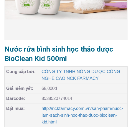
Nước rửa bình sinh học thảo dược
BioClean Kid 500ml
Cung cấp bởi:
CÔNG TY TNHH NÔNG DƯỢC CÔNG
NGHỆ CAO NCK FARMACY
Giá niêm yết:
68,000đ
Barcode:
8938520774014
Đặt mua:
http://nckfarmacy.com.vn/san-pham/nuoc-
lam-sach-sinh-hoc-thao-duoc-bioclean-
kid.html