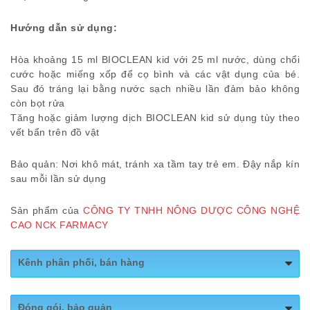
Hướng dẫn sử dụng:
Hòa khoảng 15 ml BIOCLEAN kid với 25 ml nước, dùng chổi
cước hoặc miếng xốp để cọ bình và các vật dụng của bé.
Sau đó tráng lại bằng nước sạch nhiều lần đảm bảo không
còn bọt rửa
Tăng hoặc giảm lượng dịch BIOCLEAN kid sử dụng tùy theo
vết bẩn trên đồ vật
Bảo quản: Nơi khô mát, tránh xa tầm tay trẻ em. Đậy nắp kín
sau mỗi lần sử dụng
Sản phẩm của
CÔNG TY TNHH NÔNG DƯỢC CÔNG NGHỆ
CAO NCK FARMACY
Kênh phân phối, bán hàng
Website:
http://nckfarmacy.com.vn/
Đóng gói, bảo quản