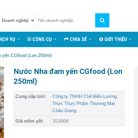
ỊCH VỤ
CÔNG CỤ
CHIA SẺ
GIỚI THIỆU
yến CGfood (Lon 250ml)
Nước Nha đam yến CGfood (Lon
250ml)
Cung cấp bởi:
Công ty TNHH Chế Biến Lương
Thực Thực Phẩm Thương Mại
Châu Giang
Giá niêm yết:
10,000đ