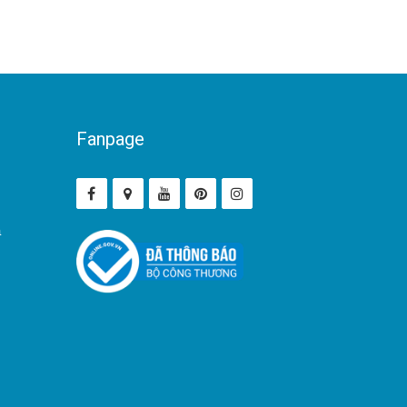
Fanpage
ả