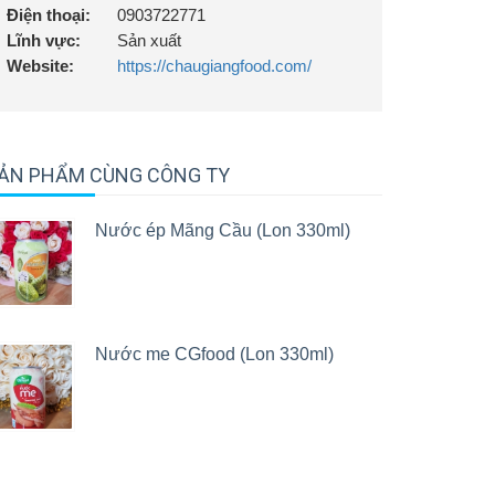
Điện thoại:
0903722771
Lĩnh vực:
Sản xuất
Website:
https://chaugiangfood.com/
ẢN PHẨM CÙNG CÔNG TY
Nước ép Mãng Cầu (Lon 330ml)
Nước me CGfood (Lon 330ml)