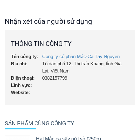
Quy cách: Lon nhựa 250g
Bảo quản: Nơi khô ráo thoáng mát.
Nhận xét của người sử dụng
THÔNG TIN CÔNG TY
Tên công ty:
Công ty cổ phần Mắc-Ca Tây Nguyên
Địa chỉ:
Tổ dân phố 12, Thị trấn Kbang, tỉnh Gia
Lai, Việt Nam
Điện thoại:
0382157799
Lĩnh vực:
Website:
SẢN PHẨM CÙNG CÔNG TY
Hạt Mắc ca sấy nứt vỏ (250g)