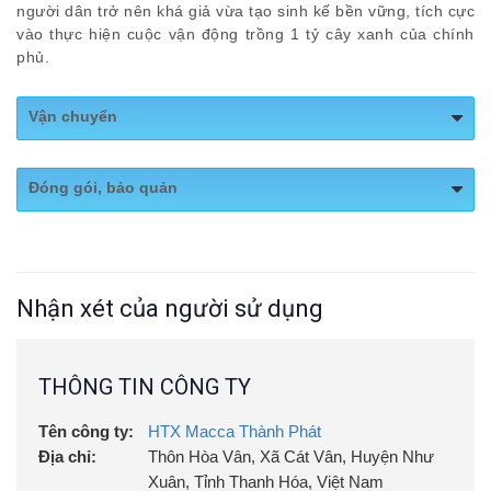
người dân trở nên khá giả vừa tạo sinh kế bền vững, tích cực
vào thực hiện cuộc vận động trồng 1 tỷ cây xanh của chính
phủ.
Vận chuyển
Vận Chuyển toàn quốc
Đóng gói, bảo quản
Bảo quản:
Bảo quản ở nhiệt độ thường tránh ánh nắng
trực tiếp , ngăn mát tủ lạnh.
Nhận xét của người sử dụng
THÔNG TIN CÔNG TY
Tên công ty:
HTX Macca Thành Phát
Địa chỉ:
Thôn Hòa Vân, Xã Cát Vân, Huyện Như
Xuân, Tỉnh Thanh Hóa, Việt Nam