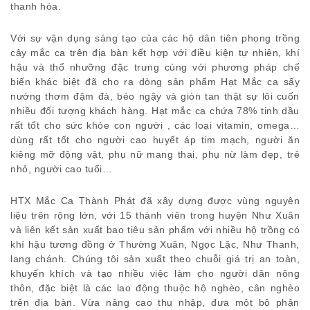
thanh hóa.
Với sự vận dụng sáng tạo của các hộ dân tiên phong trồng
cây mắc ca trên địa bàn kết hợp với điều kiện tự nhiên, khí
hậu và thổ nhưỡng đặc trưng cùng với phương pháp chế
biến khác biệt đã cho ra dòng sản phẩm Hạt Mắc ca sấy
nướng thơm đậm đà, béo ngậy và giòn tan thật sự lôi cuốn
nhiều đối tượng khách hàng. Hạt mắc ca chứa 78% tinh dầu
rất tốt cho sức khỏe con người , các loại vitamin, omega…
dùng rất tốt cho người cao huyết áp tim mạch, người ăn
kiêng mỡ động vật, phụ nữ mang thai, phụ nừ làm đẹp, trẻ
nhỏ, người cao tuổi…
HTX Mắc Ca Thành Phát đã xây dựng được vùng nguyên
liệu trên rộng lớn, với 15 thành viên trong huyện Như Xuân
và liên kết sản xuất bao tiêu sản phẩm với nhiều hộ trồng có
khí hậu tương đồng ở Thường Xuân, Ngọc Lặc, Như Thanh,
lang chánh. Chúng tôi sản xuất theo chuỗi giá trị an toàn,
khuyến khích và tạo nhiều việc làm cho người dân nông
thôn, đặc biệt là các lao động thuộc hộ nghèo, cân nghèo
trên địa bàn. Vừa nâng cao thu nhập, đưa một bộ phận