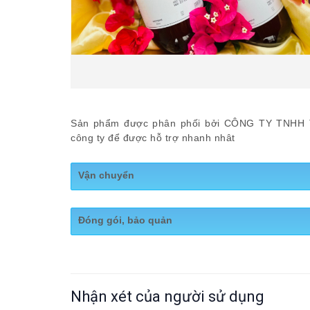
Sản phẩm được phân phối bởi CÔNG TY TNHH TD 
công ty để được hỗ trợ nhanh nhât
Vận chuyển
Giao hàng khắp cả nước
Đóng gói, bảo quản
Quy cách: Đóng chai 500ml
Bảo quản: Nơi khô ráo thoáng mát
Nhận xét của người sử dụng