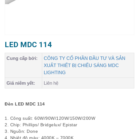
LED MDC 114
Cung cấp bởi:
CÔNG TY CỔ PHẦN ĐẦU TƯ VÀ SẢN
XUẤT THIẾT BỊ CHIẾU SÁNG MDC
LIGHTING
Giá niêm yết:
Liên hệ
Đèn LED MDC 114
1. Công suất: 60W/90W/120W/150W/200W
2. Chip: Phillips/ Bridgelux/ Epistar
3. Nguồn: Done
4. Nhiệt độ màu: 4000K – 7000K