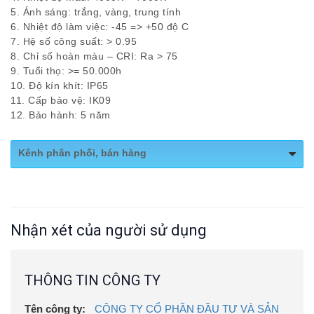
5. Ánh sáng: trắng, vàng, trung tính
6. Nhiệt độ làm việc: -45 => +50 độ C
7. Hệ số công suất: > 0.95
8. Chỉ số hoàn màu – CRI: Ra > 75
9. Tuổi thọ: >= 50.000h
10. Độ kín khít: IP65
11. Cấp bảo vệ: IK09
12. Bảo hành: 5 năm
Kênh phân phối, bán hàng
Website:
https://chieusangmdc.com.vn/
Nhận xét của người sử dụng
THÔNG TIN CÔNG TY
Tên công ty:
CÔNG TY CỔ PHẦN ĐẦU TƯ VÀ SẢN