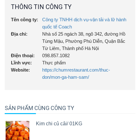
THÔNG TIN CÔNG TY
Tên công ty:
Công ty TNHH dịch vụ-vận tải và lữ hành
quốc tế Coach
Địa chỉ:
Nhà số 25 ngách 38, ngõ 342, đường Hồ
Tùng Mậu, Phường Phú Diễn, Quận Bắc
Từ Liêm, Thành phố Hà Nội
Điện thoại:
098.857.1082
Lĩnh vực:
Thực phẩm
Website:
https://chumrestaurant.com/thuc-
don/mon-ga-ham-sam/
SẢN PHẨM CÙNG CÔNG TY
Kim chi củ cải/ 01KG