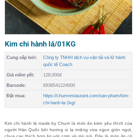
Kim chi hành lá/01KG
Cung cấp bởi:
Công ty TNHH dịch vụ-vận tải và lữ hành
quốc tế Coach
Giá niêm yết:
128,000đ
Barcode:
8938541224000
Đặt mua:
https://chumrestaurant.com/san-pham/kim-
chi-hanh-la-1kg/
Kim chi hành lá made by Chum là món ăn kèm yêu thích của
người Hàn Quốc bởi hương vị lạ miệng vừa ngon giòn ngọt,
chua cay thích hợp ăn với cơm và mỳ gói. Đây là món ăn có