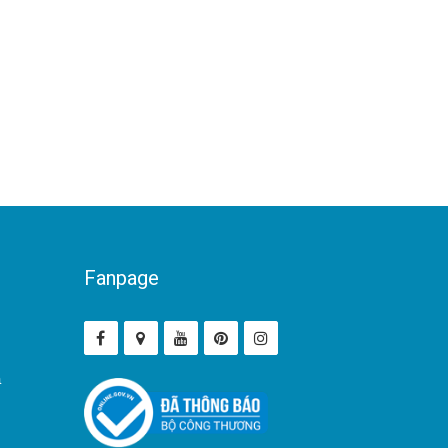
Fanpage
ả