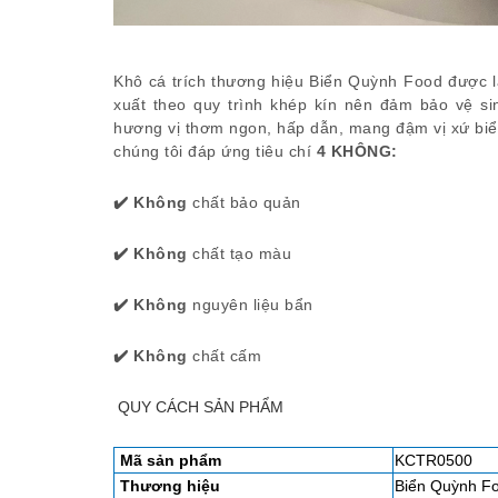
Khô cá trích thương hiệu Biển Quỳnh Food được l
xuất theo quy trình khép kín nên đảm bảo vệ si
hương vị thơm ngon, hấp dẫn, mang đậm vị xứ bi
chúng tôi đáp ứng tiêu chí
4 KHÔNG:
✔️ Không
chất bảo quản
✔️ Không
chất tạo màu
✔️ Không
nguyên liệu bẩn
✔️ Không
chất cấm
QUY CÁCH SẢN PHẨM
Mã sản phẩm
KCTR0500
Thương hiệu
Biển Quỳnh F