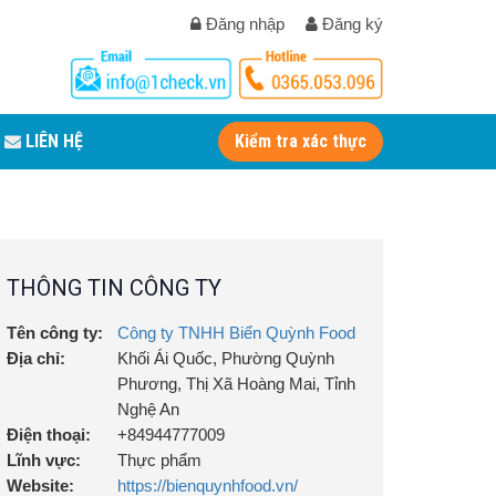
Đăng nhập
Đăng ký
LIÊN HỆ
Kiểm tra xác thực
THÔNG TIN CÔNG TY
Tên công ty:
Công ty TNHH Biển Quỳnh Food
Địa chỉ:
Khối Ái Quốc, Phường Quỳnh
Phương, Thị Xã Hoàng Mai, Tỉnh
Nghệ An
Điện thoại:
+84944777009
Lĩnh vực:
Thực phẩm
Website:
https://bienquynhfood.vn/