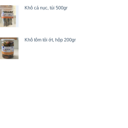
Khô cá nục, túi 500gr
Khô tôm tỏi ớt, hộp 200gr