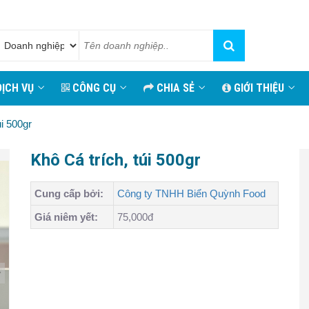
ỊCH VỤ
CÔNG CỤ
CHIA SẺ
GIỚI THIỆU
úi 500gr
Khô Cá trích, túi 500gr
Cung cấp bởi:
Công ty TNHH Biển Quỳnh Food
Giá niêm yết:
75,000đ