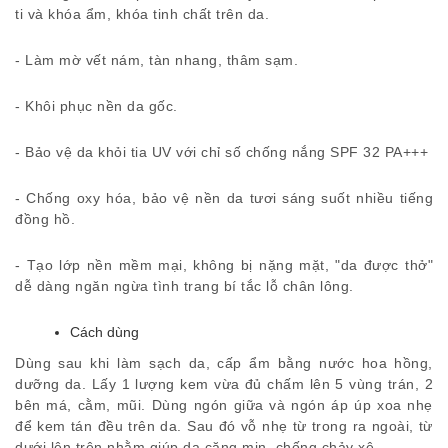
ti và khóa ẩm, khóa tinh chất trên da.
- Làm mờ vết nám, tàn nhang, thâm sạm.
- Khôi phục nền da gốc.
- Bảo vệ da khỏi tia UV với chỉ số chống nắng SPF 32 PA+++
- Chống oxy hóa, bảo vệ nền da tươi sáng suốt nhiều tiếng
đồng hồ.
- Tạo lớp nền mềm mại, không bị nặng mặt, "da được thở"
dễ dàng ngăn ngừa tình trang bí tắc lỗ chân lông.
Cách dùng
Dùng sau khi làm sạch da, cấp ẩm bằng nước hoa hồng,
dưỡng da. Lấy 1 lượng kem vừa đủ chấm lên 5 vùng trán, 2
bên má, cằm, mũi. Dùng ngón giữa và ngón áp úp xoa nhẹ
để kem tán đều trên da. Sau đó vỗ nhẹ từ trong ra ngoài, từ
dưới lên trên nhằm giúp da căng mịn, chống chảy xệ.