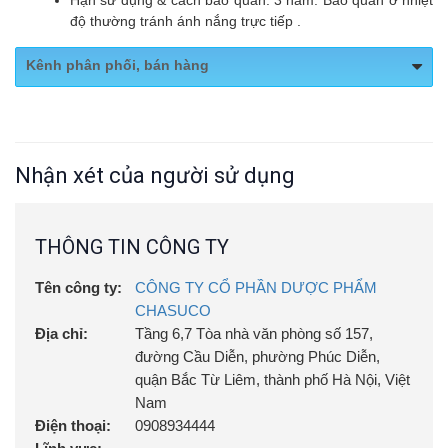
Hạn sử dụng & cách bảo quản: 3 năm. Bảo quản ở nhiệt
độ thường tránh ánh nắng trực tiếp .
Kênh phân phối, bán hàng
Website:
Chasuco.vn
Fanpage:
https://www.facebook.com/WalenseeVietnamCosmet
Nhận xét của người sử dụng
THÔNG TIN CÔNG TY
Tên công ty:
CÔNG TY CỔ PHẦN DƯỢC PHẨM
CHASUCO
Địa chỉ:
Tầng 6,7 Tòa nhà văn phòng số 157,
đường Cầu Diễn, phường Phúc Diễn,
quận Bắc Từ Liêm, thành phố Hà Nội, Việt
Nam
Điện thoại:
0908934444