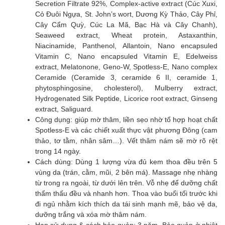
Secretion Filtrate 92%, Complex-active extract (Cúc Xuxi,
Cỏ Đuôi Ngựa, St. John’s wort, Dương Kỳ Thảo, Cây Phỉ,
Cây Cẩm Quỳ, Cúc La Mã, Bạc Hà và Cây Chanh),
Seaweed extract, Wheat protein, Astaxanthin,
Niacinamide, Panthenol, Allantoin, Nano encapsuled
Vitamin C, Nano encapsuled Vitamin E, Edelweiss
extract, Melatonone, Geno-W, Spotless-E, Nano complex
Ceramide (Ceramide 3, ceramide 6 II, ceramide 1,
phytosphingosine, cholesterol), Mulberry extract,
Hydrogenated Silk Peptide, Licorice root extract, Ginseng
extract, Saliguard.
Công dụng: giúp mờ thâm, liền sẹo nhờ tổ hợp hoạt chất
Spotless-E và các chiết xuất thực vật phương Đông (cam
thảo, tơ tằm, nhân sâm…). Vết thâm nám sẽ mờ rõ rệt
trong 14 ngày.
Cách dùng: Dùng 1 lượng vừa đủ kem thoa đều trên 5
vùng da (trán, cằm, mũi, 2 bên má). Massage nhẹ nhàng
từ trong ra ngoài, từ dưới lên trên. Vỗ nhẹ để dưỡng chất
thẩm thấu đều và nhanh hơn. Thoa vào buổi tối trước khi
đi ngủ nhằm kích thích da tái sinh mạnh mẽ, bảo vệ da,
dưỡng trắng và xóa mờ thâm nám.