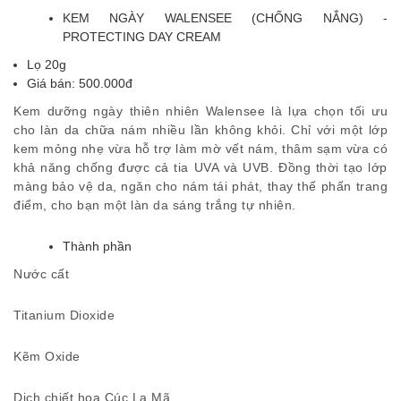
KEM NGÀY WALENSEE (CHỐNG NẮNG) -
PROTECTING DAY CREAM
Lọ 20g
Giá bán: 500.000đ
Kem dưỡng ngày thiên nhiên Walensee là lựa chọn tối ưu
cho làn da chữa nám nhiều lần không khỏi. Chỉ với một lớp
kem mỏng nhẹ vừa hỗ trợ làm mờ vết nám, thâm sạm vừa có
khả năng chống được cả tia UVA và UVB. Đồng thời tạo lớp
màng bảo vệ da, ngăn cho nám tái phát, thay thế phấn trang
điểm, cho bạn một làn da sáng trắng tự nhiên.
Thành phần
Nước cất
Titanium Dioxide
Kẽm Oxide
Dịch chiết hoa Cúc La Mã