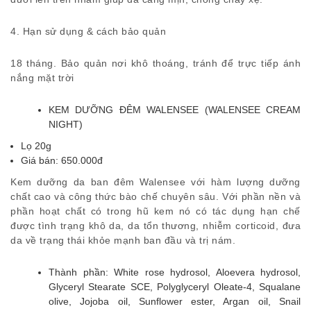
4. Hạn sử dụng & cách bảo quản
18 tháng. Bảo quản nơi khô thoáng, tránh để trực tiếp ánh
nắng mặt trời
KEM DƯỠNG ĐÊM WALENSEE (WALENSEE CREAM
NIGHT)
Lọ 20g
Giá bán: 650.000đ
Kem dưỡng da ban đêm Walensee với hàm lượng dưỡng
chất cao và công thức bào chế chuyên sâu. Với phần nền và
phần hoạt chất có trong hũ kem nó có tác dụng hạn chế
được tình trạng khô da, da tổn thương, nhiễm corticoid, đưa
da về trạng thái khỏe mạnh ban đầu và trị nám.
Thành phần: White rose hydrosol, Aloevera hydrosol,
Glyceryl Stearate SCE, Polyglyceryl Oleate-4, Squalane
olive, Jojoba oil, Sunflower ester, Argan oil, Snail