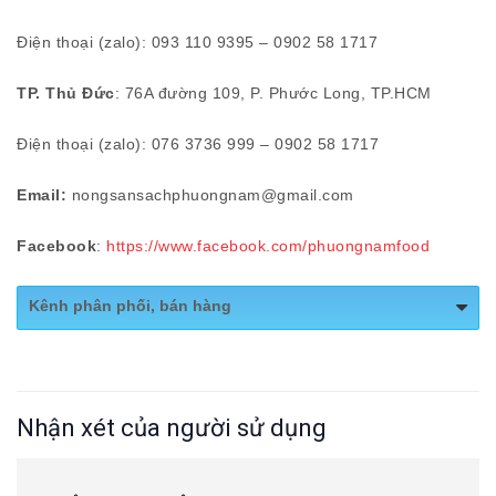
Điện thoại (zalo): 093 110 9395 – 0902 58 1717
TP. Thủ Đức
: 76A đường 109, P. Phước Long, TP.HCM
Điện thoại (zalo): 076 3736 999 – 0902 58 1717
Email:
nongsansachphuongnam@gmail.com
Facebook
:
https://www.facebook.com/phuongnamfood
Kênh phân phối, bán hàng
Website:
https://gaophuongnam.vn
Shop 1Check:
https://gaophuongnam.vn/gao-nep-than
Nhận xét của người sử dụng
Fanpage:
https://www.facebook.com/phuongnamfood/
644/4/3 Đường Ba Tháng Hai, Phường 14,
Địa chỉ 1:
Quận 10, TP.HCM