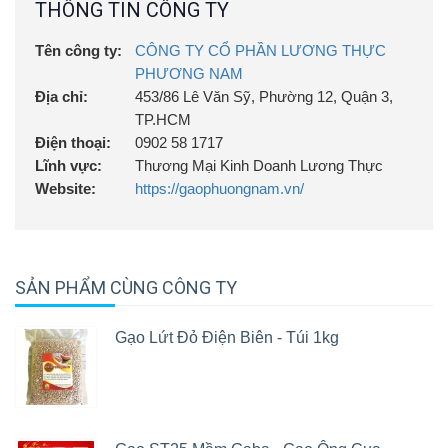
THÔNG TIN CÔNG TY
53/86 Lê Văn Sỹ, Phường 12, Quận 3,
Địa chỉ 2:
TP.HCM
Tên công ty:
CÔNG TY CỔ PHẦN LƯƠNG THỰC
PHƯƠNG NAM
76A Đường 109, Phường Phước Long,
Địa chỉ 3:
Địa chỉ:
453/86 Lê Văn Sỹ, Phường 12, Quận 3,
TP.HCM
TP.HCM
Điện thoại:
0902 58 1717
Lĩnh vực:
Thương Mại Kinh Doanh Lương Thực
Website:
https://gaophuongnam.vn/
SẢN PHẨM CÙNG CÔNG TY
Gạo Lứt Đỏ Điện Biên - Túi 1kg