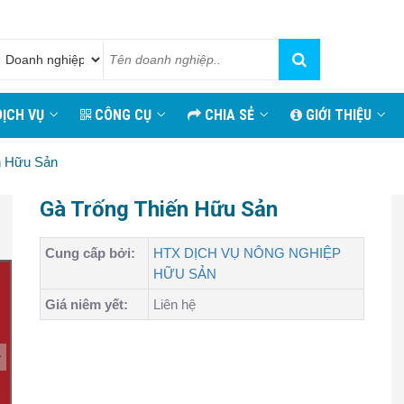
ỊCH VỤ
CÔNG CỤ
CHIA SẺ
GIỚI THIỆU
n Hữu Sản
Gà Trống Thiến Hữu Sản
Cung cấp bởi:
HTX DỊCH VỤ NÔNG NGHIỆP
HỮU SẢN
Giá niêm yết:
Liên hệ