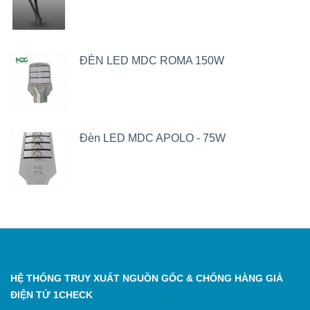
ĐÈN LED MDC ROMA 150W
Đèn LED MDC APOLO - 75W
HỆ THỐNG TRUY XUẤT NGUỒN GỐC & CHỐNG HÀNG GIẢ
ĐIỆN TỬ 1CHECK