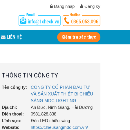
Đăng nhập
Đăng ký
LIÊN HỆ
Kiểm tra xác thực
THÔNG TIN CÔNG TY
Tên công ty:
CÔNG TY CỔ PHẦN ĐẦU TƯ
VÀ SẢN XUẤT THIẾT BỊ CHIẾU
SÁNG MDC LIGHTING
Địa chỉ:
An Đức, Ninh Giang, Hải Dương
Điện thoại:
0981.828.838
Lĩnh vực:
Đèn LED chiếu sáng
Website:
https://chieusangmdc.com.vn/