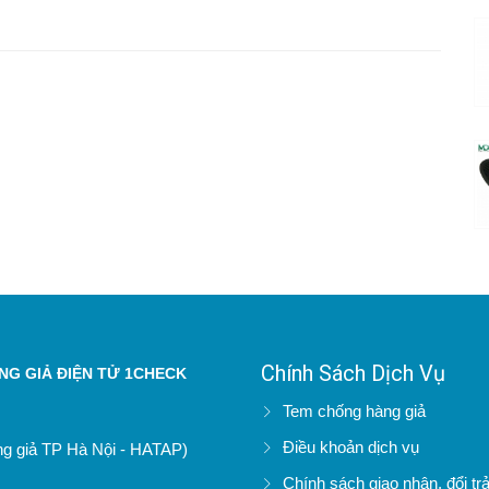
Chính Sách Dịch Vụ
G GIẢ ĐIỆN TỬ 1CHECK
Tem chống hàng giả
Điều khoản dịch vụ
àng giả TP Hà Nội - HATAP)
Chính sách giao nhận, đổi tr