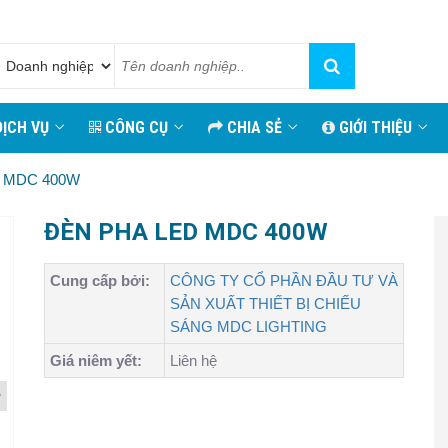
ỊCH VỤ
CÔNG CỤ
CHIA SẺ
GIỚI THIỆU
 MDC 400W
ĐÈN PHA LED MDC 400W
Cung cấp bởi:
CÔNG TY CỔ PHẦN ĐẦU TƯ VÀ
SẢN XUẤT THIẾT BỊ CHIẾU
SÁNG MDC LIGHTING
Giá niêm yết:
Liên hệ