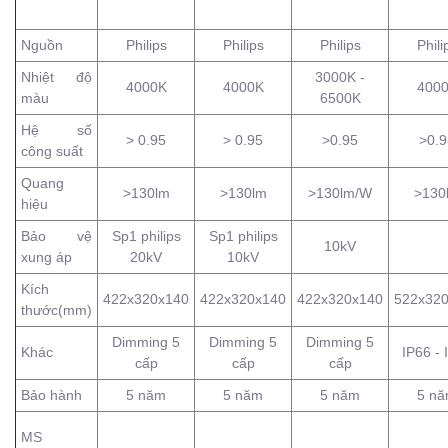
Nguồn
Philips
Philips
Philips
Phili
Nhiệt độ
3000K -
4000K
4000K
400
màu
6500K
Hệ số
> 0.95
> 0.95
>0.95
>0.9
công suất
Quang
>130lm
>130lm
>130lm/W
>130
hiệu
Bảo vệ
Sp1 philips
Sp1 philips
10kV
xung áp
20kV
10kV
Kích
422x320x140
422x320x140
422x320x140
522x32
thước(mm)
Dimming 5
Dimming 5
Dimming 5
Khác
IP66 - 
cấp
cấp
cấp
Bảo hành
5 năm
5 năm
5 năm
5 n
MS