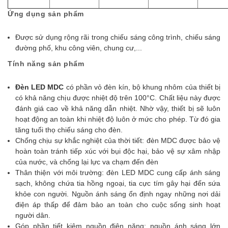
Ứng dụng sản phẩm
Được sử dụng rộng rãi trong chiếu sáng công trình, chiếu sáng
đường phố, khu công viên, chung cư,...
Tính năng sản phẩm
Đèn LED MDC
có
phần vỏ đèn kín, bộ khung nhôm của thiết bị
có khả năng chịu được nhiệt độ trên 100°C. Chất liệu này được
đánh giá cao về khả năng dẫn nhiệt. Nhờ vậy, thiết bị sẽ luôn
hoạt động an toàn khi nhiệt độ luôn ở mức cho phép. Từ đó gia
tăng tuổi thọ chiếu sáng cho đèn.
Chống chịu sự khắc nghiệt của thời tiết: đèn MDC được bảo vệ
hoàn toàn tránh tiếp xúc với bụi độc hại, bảo vệ sự xâm nhập
của nước, và chống lại lực va chạm đến đèn
Thân thiện với môi trường: đèn LED MDC cung cấp ánh sáng
sạch, không chứa tia hồng ngoại, tia cực tím gây hại đến sứa
khỏe con người. Nguồn ánh sáng ổn định ngay những nơi dải
điện áp thấp để đảm bảo an toàn cho cuộc sống sinh hoạt
người dân.
Góp phần tiết kiệm nguồn điện năng: nguồn ánh sáng lớn