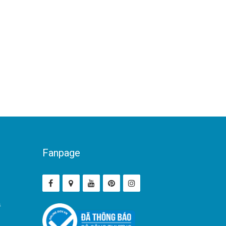
Fanpage
ả