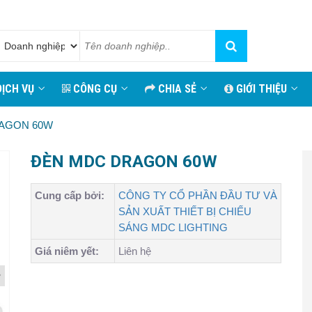
ỊCH VỤ
CÔNG CỤ
CHIA SẺ
GIỚI THIỆU
AGON 60W
ĐÈN MDC DRAGON 60W
Cung cấp bởi:
CÔNG TY CỔ PHẦN ĐẦU TƯ VÀ
SẢN XUẤT THIẾT BỊ CHIẾU
SÁNG MDC LIGHTING
Giá niêm yết:
Liên hệ