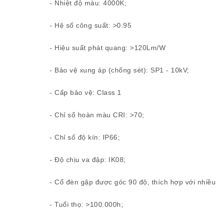
- Nhiệt độ màu: 4000K;
- Hệ số công suất: >0.95
- Hiệu suất phát quang: >120Lm/W
- Bảo vệ xung áp (chống sét): SP1 - 10kV;
- Cấp bảo vệ: Class 1
- Chỉ số hoàn màu CRI: >70;
- Chỉ số độ kín: IP66;
- Độ chịu va đập: IK08;
- Cổ đèn gập được góc 90 độ, thích hợp với nhiều k
- Tuổi thọ: >100.000h;