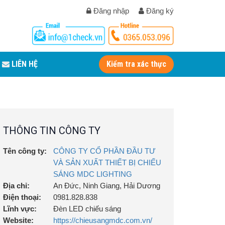
Đăng nhập
Đăng ký
LIÊN HỆ
Kiểm tra xác thực
THÔNG TIN CÔNG TY
Tên công ty:
CÔNG TY CỔ PHẦN ĐẦU TƯ
VÀ SẢN XUẤT THIẾT BỊ CHIẾU
SÁNG MDC LIGHTING
Địa chỉ:
An Đức, Ninh Giang, Hải Dương
Điện thoại:
0981.828.838
Lĩnh vực:
Đèn LED chiếu sáng
Website:
https://chieusangmdc.com.vn/