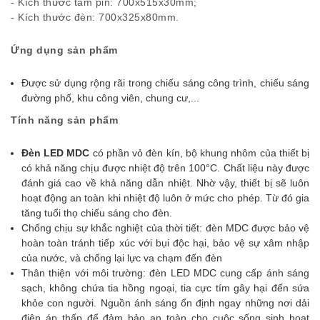
- Kích thước tấm pin: 700x515x30mm;
- Kích thước đèn: 700x325x80mm.
Ứng dụng sản phẩm
Được sử dụng rộng rãi trong chiếu sáng công trình, chiếu sáng
đường phố, khu công viên, chung cư,...
Tính năng sản phẩm
Đèn LED MDC
có
phần vỏ đèn kín, bộ khung nhôm của thiết bị
có khả năng chịu được nhiệt độ trên 100°C. Chất liệu này được
đánh giá cao về khả năng dẫn nhiệt. Nhờ vậy, thiết bị sẽ luôn
hoạt động an toàn khi nhiệt độ luôn ở mức cho phép. Từ đó gia
tăng tuổi thọ chiếu sáng cho đèn.
Chống chịu sự khắc nghiệt của thời tiết: đèn MDC được bảo vệ
hoàn toàn tránh tiếp xúc với bụi độc hại, bảo vệ sự xâm nhập
của nước, và chống lại lực va chạm đến đèn
Thân thiện với môi trường: đèn LED MDC cung cấp ánh sáng
sạch, không chứa tia hồng ngoại, tia cực tím gây hại đến sứa
khỏe con người. Nguồn ánh sáng ổn định ngay những nơi dải
điện áp thấp để đảm bảo an toàn cho cuộc sống sinh hoạt