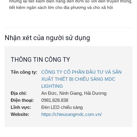
nhưng lại tiết kiệm điện năng đến 80% so với đèn truyền thống,
tiết kiệm ngân sách lớn cho địa phương và cho xã hội
Nhận xét của người sử dụng
THÔNG TIN CÔNG TY
Tên công ty:
CÔNG TY CỔ PHẦN ĐẦU TƯ VÀ SẢN
XUẤT THIẾT BỊ CHIẾU SÁNG MDC
LIGHTING
Địa chỉ:
An Đức, Ninh Giang, Hải Dương
Điện thoại:
0981.828.838
Lĩnh vực:
Đèn LED chiếu sáng
Website:
https://chieusangmdc.com.vn/