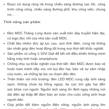
Được sử dụng rộng rãi trong chiếu sáng đường cao tốc, công
trình công cộng, chiếu sáng đường phố, khu công viên, chung
cư,...
Tính năng sản phẩm
Đèn MDC Thăng Long được sản xuất trên dây truyền hiện đại,
có logo đúc nổi của nhà sản xuất MDC.
Chất liệu nhôm đúc áp lực cao, sơn tĩnh điện, cùng hệ thống
tản nhiệt giúp đèn hoạt động tốt trong mọi thời tiết khắc nghiệt.
Sản phẩm có cổng 1-10V/ Dali để kết nối điều khiển thông minh
bằng máy tính hoặc smartphone.
Chống chịu sự khắc nghiệt của thời tiết: đèn MDC được bảo vệ
hoàn toàn tránh tiếp xúc với bụi độc hại, bảo vệ sự xâm nhập
của nước, và chống lại lực va chạm đến đèn
Thân thiện với môi trường: đèn LED MDC cung cấp ánh sáng
sạch, không chứa tia hồng ngoại, tia cực tím gây hại đến
sức khỏe con người. Nguồn ánh sáng ổn định ngay những nơi
dải điện áp thấp để đảm bảo an toàn cho cuộc sống sinh hoạt
người dân.
Góp phần tiết kiệm nguồn điện năng: nguồn ánh sáng lớn