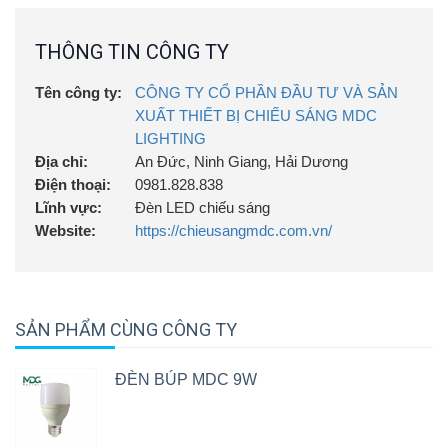
THÔNG TIN CÔNG TY
Tên công ty:
CÔNG TY CỔ PHẦN ĐẦU TƯ VÀ SẢN
XUẤT THIẾT BỊ CHIẾU SÁNG MDC
LIGHTING
Địa chỉ:
An Đức, Ninh Giang, Hải Dương
Điện thoại:
0981.828.838
Lĩnh vực:
Đèn LED chiếu sáng
Website:
https://chieusangmdc.com.vn/
SẢN PHẨM CÙNG CÔNG TY
ĐÈN BÚP MDC 9W