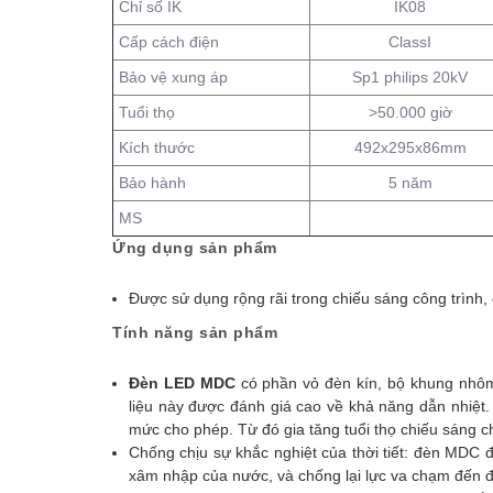
Chỉ số IK
IK08
Cấp cách điện
ClassI
Bảo vệ xung áp
Sp1 philips 20kV
Tuổi thọ
>50.000 giờ
Kích thước
492x295x86mm
Bảo hành
5 năm
MS
Ứng dụng sản phẩm
Được sử dụng rộng rãi trong chiếu sáng công trình,
Tính năng sản phẩm
Đèn LED MDC
có
phần vỏ đèn kín, bộ khung nhôm 
liệu này được đánh giá cao về khả năng dẫn nhiệt. 
mức cho phép. Từ đó gia tăng tuổi thọ chiếu sáng c
Chống chịu sự khắc nghiệt của thời tiết: đèn MDC đ
xâm nhập của nước, và chống lại lực va chạm đến 