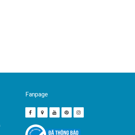
Fanpage
ả