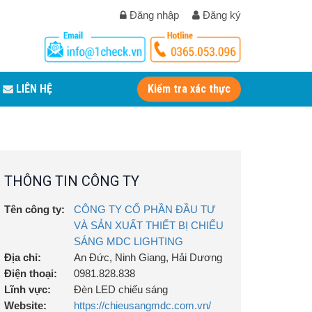
Đăng nhập
Đăng ký
LIÊN HỆ
Kiểm tra xác thực
THÔNG TIN CÔNG TY
Tên công ty:
CÔNG TY CỔ PHẦN ĐẦU TƯ
VÀ SẢN XUẤT THIẾT BỊ CHIẾU
SÁNG MDC LIGHTING
Địa chỉ:
An Đức, Ninh Giang, Hải Dương
Điện thoại:
0981.828.838
Lĩnh vực:
Đèn LED chiếu sáng
Website:
https://chieusangmdc.com.vn/