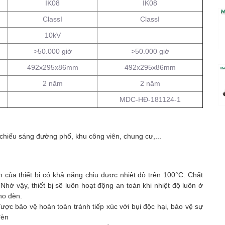
IK08
IK08
ClassI
ClassI
10kV
>50.000 giờ
>50.000 giờ
492x295x86mm
492x295x86mm
2 năm
2 năm
MDC-HĐ-181124-1
 chiếu sáng đường phố, khu công viên, chung cư,...
của thiết bị có khả năng chịu được nhiệt độ trên 100°C. Chất
Nhờ vậy, thiết bị sẽ luôn hoạt động an toàn khi nhiệt độ luôn ở
ho đèn.
ược bảo vệ hoàn toàn tránh tiếp xúc với bụi độc hại, bảo vệ sự
đèn