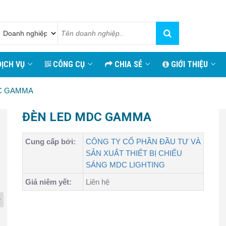
ỊCH VỤ
CÔNG CỤ
CHIA SẺ
GIỚI THIỆU
C GAMMA
ĐÈN LED MDC GAMMA
Cung cấp bởi:
CÔNG TY CỔ PHẦN ĐẦU TƯ VÀ
SẢN XUẤT THIẾT BỊ CHIẾU
SÁNG MDC LIGHTING
Giá niêm yết:
Liên hệ