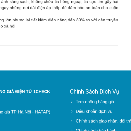
nh sáng sạch, không chứa tia hồng ngoại, tia cực tím gây hại
ngay những nơi dải điện áp thấp để đảm bảo an toàn cho cuộc
g lớn nhưng lại tiết kiệm điện năng đến 80% so với đèn truyền
ho xã hội
Chính Sách Dịch Vụ
G GIẢ ĐIỆN TỬ 1CHECK
Tem chống hàng giả
Điều khoản dịch vụ
àng giả TP Hà Nội - HATAP)
Chính sách giao nhận, đổi tr
Chính sách bảo hành