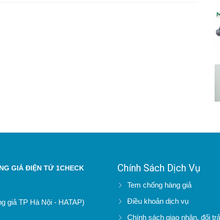
Chính Sách Dịch Vụ
G GIẢ ĐIỆN TỬ 1CHECK
Tem chống hàng giả
Điều khoản dịch vụ
àng giả TP Hà Nội - HATAP)
Chính sách giao nhận, đổi tr