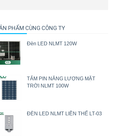
ẢN PHẨM CÙNG CÔNG TY
Đèn LED NLMT 120W
TẤM PIN NĂNG LƯỢNG MẶT
TRỜI NLMT 100W
ĐÈN LED NLMT LIỀN THỂ LT-03