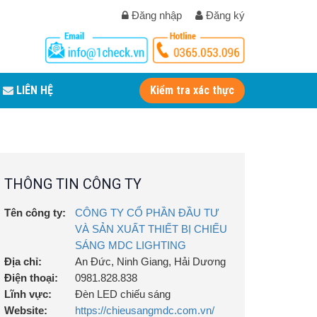
Đăng nhập
Đăng ký
LIÊN HỆ
Kiểm tra xác thực
THÔNG TIN CÔNG TY
Tên công ty:
CÔNG TY CỔ PHẦN ĐẦU TƯ
VÀ SẢN XUẤT THIẾT BỊ CHIẾU
SÁNG MDC LIGHTING
Địa chỉ:
An Đức, Ninh Giang, Hải Dương
Điện thoại:
0981.828.838
Lĩnh vực:
Đèn LED chiếu sáng
Website:
https://chieusangmdc.com.vn/