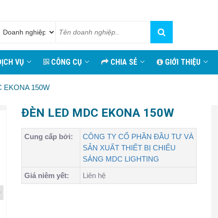
ỊCH VỤ
CÔNG CỤ
CHIA SẺ
GIỚI THIỆU
C EKONA 150W
ĐÈN LED MDC EKONA 150W
Cung cấp bởi:
CÔNG TY CỔ PHẦN ĐẦU TƯ VÀ
SẢN XUẤT THIẾT BỊ CHIẾU
SÁNG MDC LIGHTING
Giá niêm yết:
Liên hệ