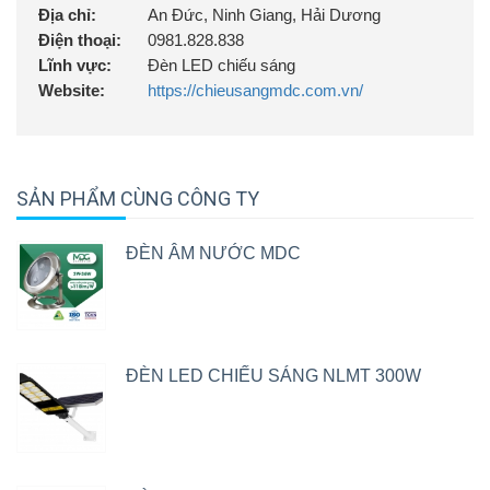
Địa chỉ:
An Đức, Ninh Giang, Hải Dương
Điện thoại:
0981.828.838
Lĩnh vực:
Đèn LED chiếu sáng
Website:
https://chieusangmdc.com.vn/
SẢN PHẨM CÙNG CÔNG TY
ĐÈN ÂM NƯỚC MDC
ĐÈN LED CHIẾU SÁNG NLMT 300W