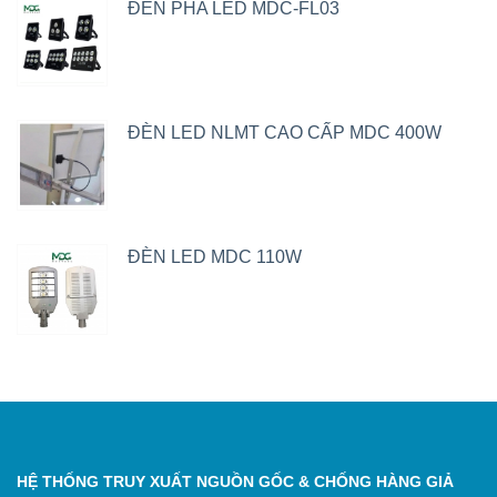
ĐÈN PHA LED MDC-FL03
ĐÈN LED NLMT CAO CẤP MDC 400W
ĐÈN LED MDC 110W
HỆ THỐNG TRUY XUẤT NGUỒN GỐC & CHỐNG HÀNG GIẢ