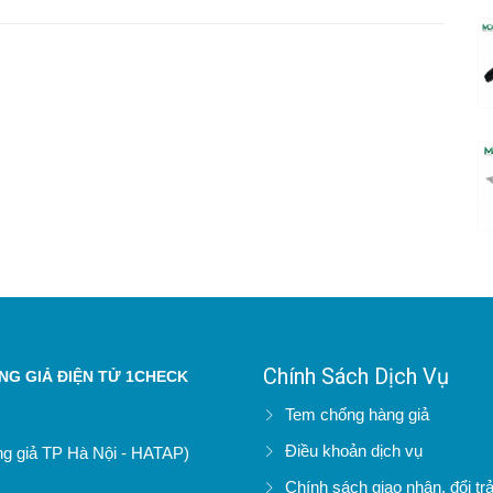
Chính Sách Dịch Vụ
G GIẢ ĐIỆN TỬ 1CHECK
Tem chống hàng giả
Điều khoản dịch vụ
àng giả TP Hà Nội - HATAP)
Chính sách giao nhận, đổi tr