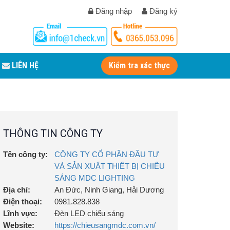
Đăng nhập
Đăng ký
LIÊN HỆ
Kiểm tra xác thực
THÔNG TIN CÔNG TY
Tên công ty:
CÔNG TY CỔ PHẦN ĐẦU TƯ
VÀ SẢN XUẤT THIẾT BỊ CHIẾU
SÁNG MDC LIGHTING
Địa chỉ:
An Đức, Ninh Giang, Hải Dương
Điện thoại:
0981.828.838
Lĩnh vực:
Đèn LED chiếu sáng
Website:
https://chieusangmdc.com.vn/