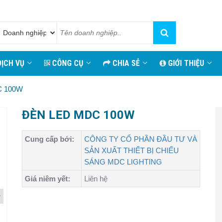
ỊCH VỤ
CÔNG CỤ
CHIA SẺ
GIỚI THIỆU
C 100W
ĐÈN LED MDC 100W
Cung cấp bởi:
CÔNG TY CỔ PHẦN ĐẦU TƯ VÀ
SẢN XUẤT THIẾT BỊ CHIẾU
SÁNG MDC LIGHTING
Giá niêm yết:
Liên hệ