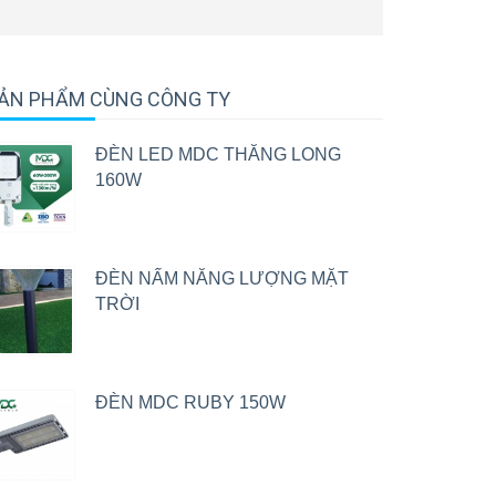
ẢN PHẨM CÙNG CÔNG TY
ĐÈN LED MDC THĂNG LONG
160W
ĐÈN NẤM NĂNG LƯỢNG MẶT
TRỜI
ĐÈN MDC RUBY 150W