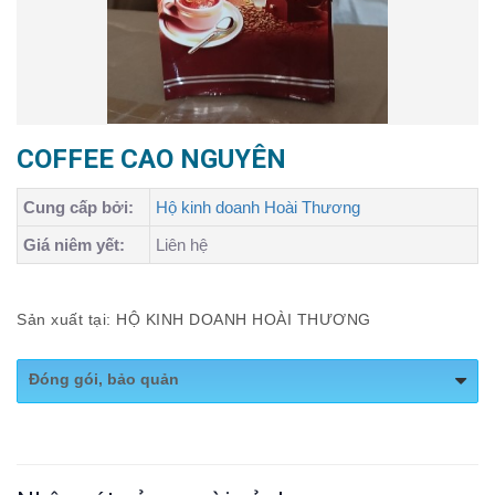
COFFEE CAO NGUYÊN
Cung cấp bởi:
Hộ kinh doanh Hoài Thương
Giá niêm yết:
Liên hệ
Sản xuất tại: HỘ KINH DOANH HOÀI THƯƠNG
Đóng gói, bảo quản
-Khối lượng tịnh: 500g.
Hướng dẫn sử dụng: Cho 25g cà phê bột vào phin, lắc
đều rồi dùng nắp gài ép nhẹ, cho thêm 30ml nước sôi