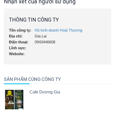
Nhận xét của người sử dụng
trên 95 độ C vào phin. Chờ 3 -5 phút cho thêm 70ml
nước sôi trên 95 độ C, đợi cà phê chảy xong thêm
đường, sữa, đá tùy theo sở thích.
- Bảo quản: Bảo quản ở nhiệt độ thường, để nơi khô
THÔNG TIN CÔNG TY
ráo, thoáng mát.
-HSD: 01 năm kể từ ngày sản xuất
Tên công ty:
Hộ kinh doanh Hoài Thương
Địa chỉ:
Gia Lai
Điện thoại:
0943446608
Lĩnh vực:
Website:
SẢN PHẨM CÙNG CÔNG TY
Cafe Dương Gia