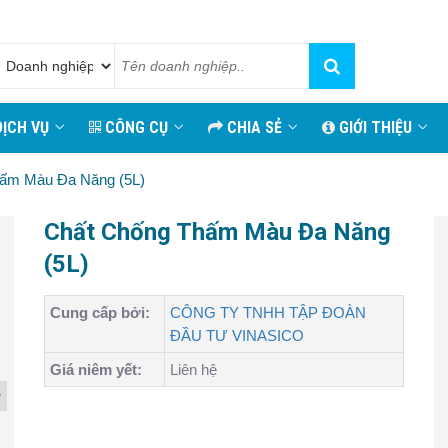
ỊCH VỤ
CÔNG CỤ
CHIA SẺ
GIỚI THIỆU
ấm Màu Đa Năng (5L)
Chất Chống Thấm Màu Đa Năng
(5L)
Cung cấp bởi:
CÔNG TY TNHH TẬP ĐOÀN
ĐẦU TƯ VINASICO
Giá niêm yết:
Liên hệ