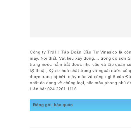
Công ty TNHH Tập Đoàn Đầu Tư Vinasico là công
máy, Nội thất, Vật liệu xây dựng,... trong đó sơn S
trong nước nắm bắt được nhu cầu và tập quán của
kỹ thuật, Kỹ sư hoá chất trong và ngoài nước cù
được trang bị bởi máy móc và công nghệ của Đức
nhất đa dạng về chủng loại, sắc màu phong phú đ
Liên hệ: 024.2261.1116
Đóng gói, bảo quản
Bảo quản: Nơi khô ráo, thoáng mát
Quy cách: Thùng 5L