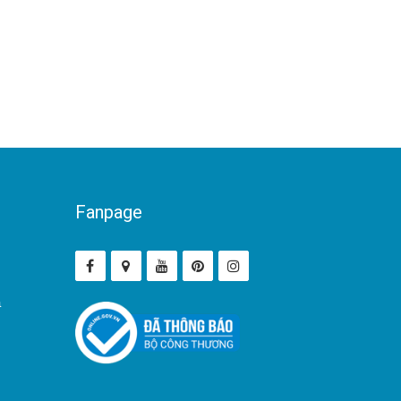
Fanpage
ả