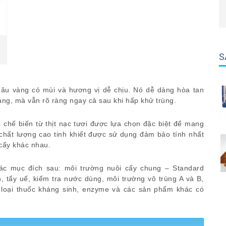
S
nâu vàng có mùi và hương vị dễ chịu. Nó dễ dàng hòa tan
àng, mà vẫn rõ ràng ngay cả sau khi hấp khử trùng.
c chế biến từ thịt nạc tươi được lựa chọn đặc biệt để mang
ạc chất lượng cao tinh khiết được sử dụng đảm bảo tính nhất
cấy khác nhau.
c mục đích sau: môi trường nuôi cấy chung – Standard
, tẩy uế, kiểm tra nước dùng, môi trường vô trùng A và B,
loại thuốc kháng sinh, enzyme và các sản phẩm khác có