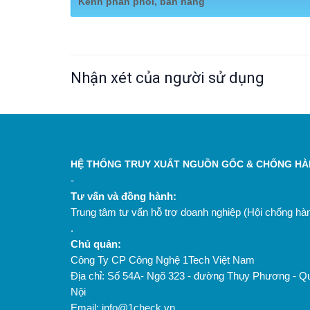
Kênh phân phối, bán hàng
Website:
http://binatechvn.com/
Nhận xét của người sử dụng
HỆ THỐNG TRUY XUẤT NGUỒN GỐC & CHỐNG HÀN
-
Tư vấn và đồng hành:
Trung tâm tư vấn hỗ trợ doanh nghiệp (Hội chống h
.
Chủ quản:
Công Ty CP Công Nghệ 1Tech Việt Nam
Địa chỉ: Số 54A- Ngõ 323 - đường Thụy Phương - Q
Nội
Email: info@1check.vn