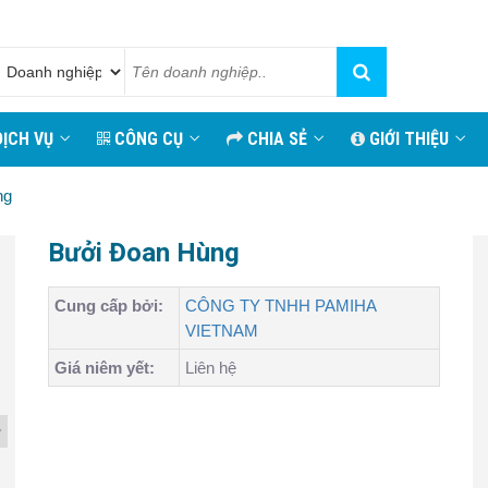
ỊCH VỤ
CÔNG CỤ
CHIA SẺ
GIỚI THIỆU
ng
Bưởi Đoan Hùng
Cung cấp bởi:
CÔNG TY TNHH PAMIHA
VIETNAM
Giá niêm yết:
Liên hệ