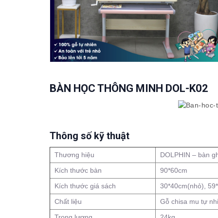
BÀN HỌC THÔNG MINH DOL-K02
Thông
s
ố kỹ thuật
Thương hiệu
DOLPHIN – bàn ghế
Kích thước bàn
90*60cm
Kích thước giá sách
30*40cm(nhỏ), 59*
Chất liệu
Gỗ chisa mu tự nhi
Trọng lượng
24kg