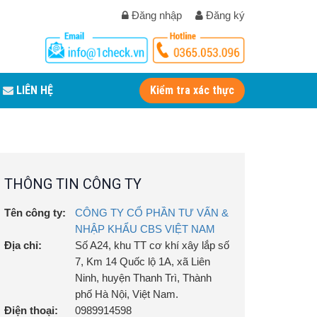
Đăng nhập
Đăng ký
LIÊN HỆ
Kiểm tra xác thực
THÔNG TIN CÔNG TY
Tên công ty:
CÔNG TY CỔ PHẦN TƯ VẤN &
NHẬP KHẨU CBS VIỆT NAM
Địa chỉ:
Số A24, khu TT cơ khí xây lắp số
7, Km 14 Quốc lộ 1A, xã Liên
Ninh, huyện Thanh Trì, Thành
phố Hà Nội, Việt Nam.
Điện thoại:
0989914598