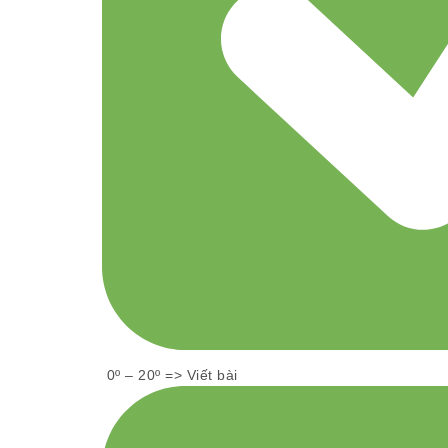
0º – 20º => Viết bài