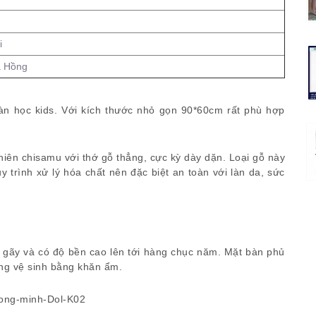
i
à Hồng
n học kids. Với kích thước nhỏ gọn 90*60cm rất phù hợp
iên chisamu với thớ gỗ thẳng, cực kỳ dày dặn. Loại gỗ này
 trình xử lý hóa chất nên đặc biệt an toàn với làn da, sức
t gãy và có độ bền cao lên tới hàng chục năm. Mặt bàn phủ
ng vệ sinh bằng khăn ẩm.