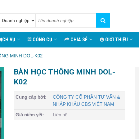
ỊCH VỤ
CÔNG CỤ
CHIA SẺ
GIỚI THIỆU
ÔNG MINH DOL-K02
BÀN HỌC THÔNG MINH DOL-
K02
Cung cấp bởi:
CÔNG TY CỔ PHẦN TƯ VẤN &
NHẬP KHẨU CBS VIỆT NAM
Giá niêm yết:
Liên hệ