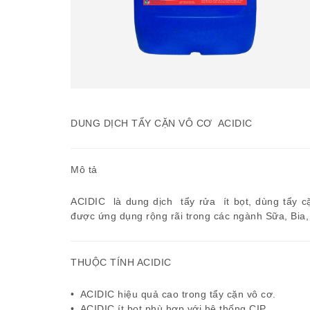
DUNG DỊCH TẨY CẶN VÔ CƠ ACIDIC
Mô tả
ACIDIC là dung dịch tẩy rửa ít bọt, dùng tẩy cặ
được ứng dụng rộng rãi trong các ngành Sữa, Bia
THUỘC TÍNH ACIDIC
• ACIDIC hiệu quả cao trong tẩy cặn vô cơ.
• ACIDIC ít bọt phù hợp với hệ thống CIP.