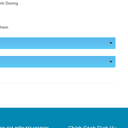
ình Dương.
pchem
-
Fanpage:
https://www.facebook.com/hoachatfnbtapchem