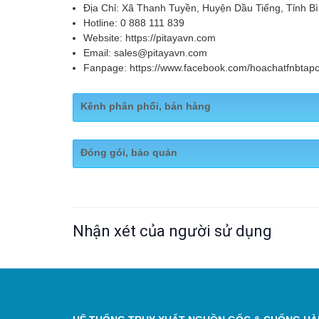
Địa Chỉ: Xã Thanh Tuyền, Huyện Dầu Tiếng, Tỉnh B
Hotline: 0 888 111 839
Website: https://pitayavn.com
Email: sales@pitayavn.com
Fanpage: https://www.facebook.com/hoachatfnbta
Kênh phân phối, bán hàng
https://pitayavn.com/san-pham/tay-can
Website:
Đóng gói, bảo quản
vo-co-acidic-277
CAN 20 LÍT
Nhận xét của người sử dụng