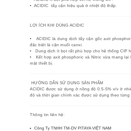
• ACIDIC tẩy cặn hiệu quả ở nhiệt độ thấp.
LỢI ÍCH KHI DÙNG ACIDIC
• ACIDIC là dung dịch tẩy cặn gốc axit phosphori
đặc biệt là cặn muối canxi.
• Dung dịch ít bọt rất phù hợp cho hệ thống CIP 
• Kết hợp axit phosphoric và Nitric vừa mang lại 
mặt thiết bị.
HƯỚNG DẪN SỬ DỤNG SẢN PHẨM
ACIDIC được sử dụng ở nồng độ 0.5-5% v/v ở nhiệt
độ và thời gian chính xác được sử dụng theo từn
Thông tin liên hệ:
Công Ty TNHH TM-DV PITAYA VIỆT NAM