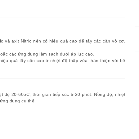
c và axit Nitric nên có hiệu quả cao để tẩy các cặn vô cơ,
hoặc các ứng dụng làm sạch dưới áp lực cao.
hiệu quả tẩy cặn cao ở nhiệt độ thấp vừa thân thiện với bề
 độ 20-60oC, thời gian tiếp xúc 5-20 phút. Nồng độ, nhiệt
g ứng dụng cụ thể.