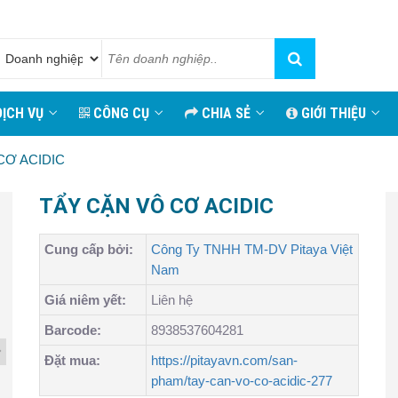
ỊCH VỤ
CÔNG CỤ
CHIA SẺ
GIỚI THIỆU
CƠ ACIDIC
TẨY CẶN VÔ CƠ ACIDIC
Cung cấp bởi:
Công Ty TNHH TM-DV Pitaya Việt
Nam
Giá niêm yết:
Liên hệ
Barcode:
8938537604281
Đặt mua:
https://pitayavn.com/san-
pham/tay-can-vo-co-acidic-277