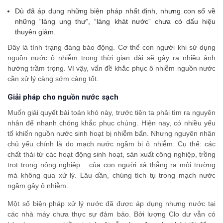
Dù đã áp dụng những biện pháp nhất định, nhưng con số về
những “làng ung thư”, “làng khát nước” chưa có dấu hiệu
thuyên giảm.
Đây là tình trạng đáng báo động. Cơ thể con người khi sử dụng
nguồn nước ô nhiễm trong thời gian dài sẽ gây ra nhiều ảnh
hưởng trầm trọng. Vì vậy, vấn đề khắc phục ô nhiễm nguồn nước
cần xử lý càng sớm càng tốt.
Giải pháp cho nguồn nước sạch
Muốn giải quyết bài toán khó này, trước tiên ta phải tìm ra nguyên
nhân để nhanh chóng khắc phục chúng. Hiện nay, có nhiều yếu
tố khiến nguồn nước sinh hoạt bị nhiễm bẩn. Nhưng nguyên nhân
chủ yếu chính là do mạch nước ngầm bị ô nhiễm. Cụ thể: các
chất thải từ các hoạt động sinh hoạt, sản xuất công nghiệp, trồng
trọt trong nông nghiệp... của con người xả thẳng ra môi trường
mà không qua xử lý. Lâu dần, chúng tích tụ trong mạch nước
ngầm gây ô nhiễm.
Một số biện pháp xử lý nước đã được áp dụng nhưng nước tại
các nhà máy chưa thực sự đảm bảo. Bởi lượng Clo dư vẫn có