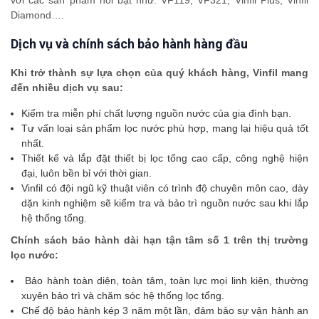
với các sản phẩm nổi bật như: VF119, VF321, Vinfil Plus, Vinfil
Diamond….
Dịch vụ và chính sách bảo hành hàng đầu
Khi trở thành sự lựa chọn của quý khách hàng, Vinfil mang
đến nhiều dịch vụ sau:
Kiểm tra miễn phí chất lượng nguồn nước của gia đình bạn.
Tư vấn loại sản phẩm lọc nước phù hợp, mang lại hiệu quả tốt
nhất.
Thiết kế và lắp đặt thiết bị lọc tổng cao cấp, công nghệ hiện
đại, luôn bền bỉ với thời gian.
Vinfil có đội ngũ kỹ thuật viên có trình độ chuyên môn cao, dày
dặn kinh nghiệm sẽ kiểm tra và bảo trì nguồn nước sau khi lắp
hệ thống tổng.
Chính sách bảo hành dài hạn tận tâm số 1 trên thị trường
lọc nước:
Bảo hành toàn diện, toàn tâm, toàn lực mọi linh kiện, thường
xuyên bảo trì và chăm sóc hệ thống lọc tổng.
Chế độ bảo hành kép 3 năm một lần, đảm bảo sự vận hành an