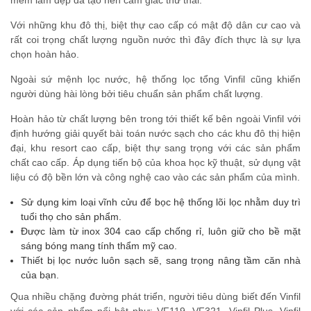
mềm làm đẹp da tạo nên cảm giác thư thái.
Với những khu đô thị, biệt thự cao cấp có mật độ dân cư cao và
rất coi trọng chất lượng nguồn nước thì đây đích thực là sự lựa
chọn hoàn hảo.
Ngoài sứ mệnh lọc nước, hệ thống lọc tổng Vinfil cũng khiến
người dùng hài lòng bởi tiêu chuẩn sản phẩm chất lượng.
Hoàn hảo từ chất lượng bên trong tới thiết kế bên ngoài Vinfil với
định hướng giải quyết bài toán nước sạch cho các khu đô thị hiện
đại, khu resort cao cấp, biệt thự sang trọng với các sản phẩm
chất cao cấp. Áp dụng tiến bộ của khoa học kỹ thuật, sử dụng vật
liệu có độ bền lớn và công nghệ cao vào các sản phẩm của mình.
Sử dụng kim loại vĩnh cửu để bọc hệ thống lõi lọc nhằm duy trì
tuổi thọ cho sản phẩm.
Được làm từ inox 304 cao cấp chống rỉ, luôn giữ cho bề mặt
sáng bóng mang tính thẩm mỹ cao.
Thiết bị lọc nước luôn sạch sẽ, sang trọng nâng tầm căn nhà
của bạn.
Qua nhiều chặng đường phát triển, người tiêu dùng biết đến Vinfil