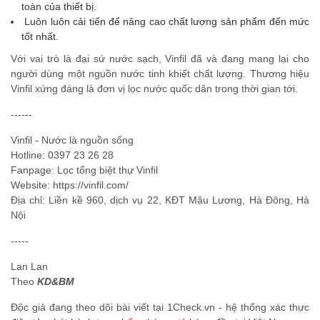
toàn của thiết bị.
Luôn luôn cải tiến để nâng cao chất lượng sản phẩm đến mức
tốt nhất.
Với vai trò là đại sứ nước sạch, Vinfil đã và đang mang lại cho
người dùng một nguồn nước tinh khiết chất lượng. Thương hiệu
Vinfil xứng đáng là đơn vị lọc nước quốc dân trong thời gian tới.
------
Vinfil - Nước là nguồn sống
Hotline: 0397 23 26 28
Fanpage: Lọc tổng biệt thự Vinfil
Website: https://vinfil.com/
Địa chỉ: Liền kề 960, dịch vụ 22, KĐT Mậu Lương, Hà Đông, Hà
Nội
-----
Lan Lan
Theo
KD&BM
Độc giả đang theo dõi bài viết tại 1Check.vn - hệ thống xác thực