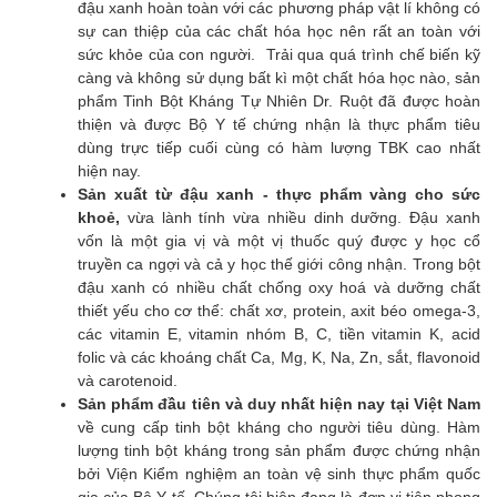
đậu xanh hoàn toàn với các phương pháp vật lí không có
sự can thiệp của các chất hóa học nên rất an toàn với
sức khỏe của con người. Trải qua quá trình chế biến kỹ
càng và không sử dụng bất kì một chất hóa học nào, sản
phẩm Tinh Bột Kháng Tự Nhiên Dr. Ruột đã được hoàn
thiện và được Bộ Y tế chứng nhận là thực phẩm tiêu
dùng trực tiếp cuối cùng có hàm lượng TBK cao nhất
hiện nay.
Sản xuất từ đậu xanh - thực phẩm vàng cho sức
khoẻ,
vừa lành tính vừa nhiều dinh dưỡng. Đậu xanh
vốn là một gia vị và một vị thuốc quý được y học cổ
truyền ca ngợi và cả y học thế giới công nhận. Trong bột
đậu xanh có nhiều chất chống oxy hoá và dưỡng chất
thiết yếu cho cơ thể: chất xơ, protein, axit béo omega-3,
các vitamin E, vitamin nhóm B, C, tiền vitamin K, acid
folic và các khoáng chất Ca, Mg, K, Na, Zn, sắt, flavonoid
và carotenoid.
Sản phẩm đầu tiên và duy nhất hiện nay tại Việt Nam
về cung cấp tinh bột kháng cho người tiêu dùng. Hàm
lượng tinh bột kháng trong sản phẩm được chứng nhận
bởi Viện Kiểm nghiệm an toàn vệ sinh thực phẩm quốc
gia của Bộ Y tế. Chúng tôi hiện đang là đơn vị tiên phong