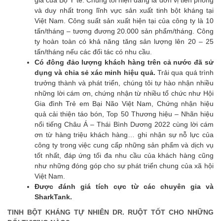
và duy nhất trong lĩnh vực sản xuất tinh bột kháng tại
Việt Nam. Công suất sản xuất hiện tại của công ty là 10
tấn/tháng – tương đương 20.000 sản phẩm/tháng. Công
ty hoàn toàn có khả năng tăng sản lượng lên 20 – 25
tấn/tháng nếu các đối tác có nhu cầu.
Có đông đảo lượng khách hàng trên cả nước đã sử
dụng và chia sẻ xác minh hiệu quả.
Trải qua quá trình
trưởng thành và phát triển, chúng tôi tự hào nhận nhiều
những lời cám ơn, chứng nhận từ nhiều tổ chức như Hội
Gia đình Trẻ em Bại Não Việt Nam, Chứng nhận hiệu
quả cải thiện táo bón, Top 50 Thương hiệu – Nhãn hiệu
nổi tiếng Châu Á – Thái Bình Dương 2022 cùng lời cám
ơn từ hàng triệu khách hàng… ghi nhận sự nỗ lực của
công ty trong việc cung cấp những sản phẩm và dịch vụ
tốt nhất, đáp ứng tối đa nhu cầu của khách hàng cũng
như những đóng góp cho sự phát triển chung của xã hội
Việt Nam.
Được đánh giá tích cực từ các chuyên gia và
SharkTank.
TINH BỘT KHÁNG TỰ NHIÊN DR. RUỘT TỐT CHO NHỮNG