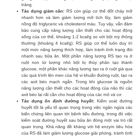
tràng.
Tác dụng giảm cân:
RS còn giúp cơ thể đốt cháy mỡ
nhanh hơn và làm giảm lượng mỡ tích lũy, làm giảm
nồng độ triglyceric và cholesterol máu. Tuy vậy, vẫn đảm
bảo cung cấp năng lượng cần thiết cho các hoạt động
sống của cơ thể, khoảng 1-2 kcal/g so với bột mỳ thông
thường (khoảng 4 kcal/g). RS giúp cơ thể luôn duy trì
một mức năng lượng thích hợp, làm tránh tình trạng đói
nhanh sau bữa ăn. Một phần năng lượng RS tạo ra ở
ruột non từ lượng nhỏ bột bị thủy phân tạo thành
glucose, một phần khác năng lượng tạo ra ở ruột già qua
các quá trình lên men của hệ vi khuẩn đường ruột, tạo ra
các axit béo mạch ngắn. Trong khi glucose là nguồn
năng lượng cần thiết cho các hoạt động của não thì các
axit béo lại rất cần cho hoạt động của các mô và cơ.
Tác dụng ổn định đường huyết:
Kiểm soát đường
huyết tốt là yếu tố quan trọng trong việc ngăn ngừa các
biến chứng liên quan tới bệnh tiểu đường, trong đó việc
kiểm soát đường huyết sau bữa ăn đóng một vai trò rất
quan trọng. Khả năng đề kháng với hệ enzym tiêu hóa
của RS đã làm giảm lượng glucose giải phóng, tránh tình