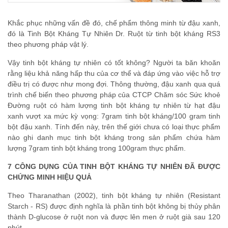
Khắc phục những vấn đề đó, chế phẩm thông minh từ đậu xanh,
đó là Tinh Bột Kháng Tự Nhiên Dr. Ruột từ tinh bột kháng RS3
theo phương pháp vật lý.
Vậy tinh bột kháng tự nhiên có tốt không? Người ta băn khoăn
rằng liệu khả năng hấp thu của cơ thể và đáp ứng vào việc hỗ trợ
điều trị có được như mong đợi. Thông thường, đậu xanh qua quá
trình chế biến theo phương pháp của CTCP Chăm sóc Sức khoẻ
Đường ruột có hàm lượng tinh bột kháng tự nhiên từ hạt đậu
xanh vượt xa mức kỳ vọng: 7gram tinh bột kháng/100 gram tinh
bột đậu xanh. Tính đến này, trên thế giới chưa có loại thực phẩm
nào ghi danh mục tinh bột kháng trong sản phẩm chứa hàm
lượng 7gram tinh bột kháng trong 100gram thực phẩm.
7 CÔNG DỤNG CỦA TINH BỘT KHÁNG TỰ NHIÊN ĐÃ ĐƯỢC
CHỨNG MINH HIỆU QUẢ
Theo Tharanathan (2002), tinh bột kháng tự nhiên (Resistant
Starch - RS) được định nghĩa là phần tinh bột không bị thủy phân
thành D-glucose ở ruột non và được lên men ở ruột già sau 120
phút.