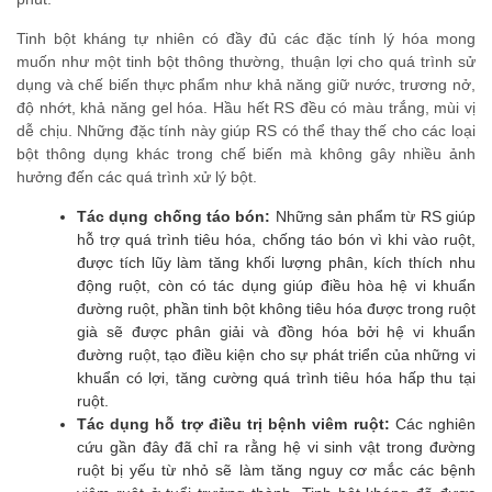
Tinh bột kháng tự nhiên có đầy đủ các đặc tính lý hóa mong
muốn như một tinh bột thông thường, thuận lợi cho quá trình sử
dụng và chế biến thực phẩm như khả năng giữ nước, trương nở,
độ nhớt, khả năng gel hóa. Hầu hết RS đều có màu trắng, mùi vị
dễ chịu. Những đặc tính này giúp RS có thể thay thế cho các loại
bột thông dụng khác trong chế biến mà không gây nhiều ảnh
hưởng đến các quá trình xử lý bột.
Tác dụng chống táo bón:
Những sản phẩm từ RS giúp
hỗ trợ quá trình tiêu hóa, chống táo bón vì khi vào ruột,
được tích lũy làm tăng khối lượng phân, kích thích nhu
động ruột, còn có tác dụng giúp điều hòa hệ vi khuẩn
đường ruột, phần tinh bột không tiêu hóa được trong ruột
già sẽ được phân giải và đồng hóa bởi hệ vi khuẩn
đường ruột, tạo điều kiện cho sự phát triển của những vi
khuẩn có lợi, tăng cường quá trình tiêu hóa hấp thu tại
ruột.
Tác dụng hỗ trợ điều trị bệnh viêm ruột:
Các nghiên
cứu gần đây đã chỉ ra rằng hệ vi sinh vật trong đường
ruột bị yếu từ nhỏ sẽ làm tăng nguy cơ mắc các bệnh