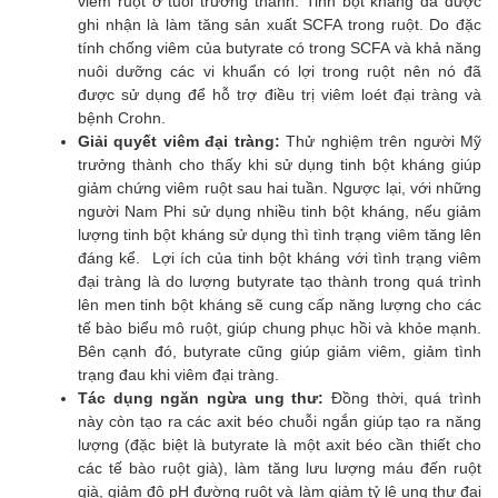
viêm ruột ở tuổi trưởng thành. Tinh bột kháng đã được
ghi nhận là làm tăng sản xuất SCFA trong ruột. Do đặc
tính chống viêm của butyrate có trong SCFA và khả năng
nuôi dưỡng các vi khuẩn có lợi trong ruột nên nó đã
được sử dụng để hỗ trợ điều trị viêm loét đại tràng và
bệnh Crohn.
Giải quyết viêm đại tràng:
Thử nghiệm trên người Mỹ
trưởng thành cho thấy khi sử dụng tinh bột kháng giúp
giảm chứng viêm ruột sau hai tuần. Ngược lại, với những
người Nam Phi sử dụng nhiều tinh bột kháng, nếu giảm
lượng tinh bột kháng sử dụng thì tình trạng viêm tăng lên
đáng kể. Lợi ích của tinh bột kháng với tình trạng viêm
đại tràng là do lượng butyrate tạo thành trong quá trình
lên men tinh bột kháng sẽ cung cấp năng lượng cho các
tế bào biểu mô ruột, giúp chung phục hồi và khỏe mạnh.
Bên cạnh đó, butyrate cũng giúp giảm viêm, giảm tình
trạng đau khi viêm đại tràng.
Tác dụng ngăn ngừa ung thư:
Đồng thời, quá trình
này còn tạo ra các axit béo chuỗi ngắn giúp tạo ra năng
lượng (đặc biệt là butyrate là một axit béo cần thiết cho
các tế bào ruột già), làm tăng lưu lượng máu đến ruột
già, giảm độ pH đường ruột và làm giảm tỷ lệ ung thư đại