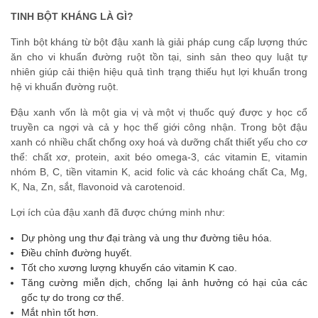
TINH BỘT KHÁNG LÀ GÌ?
Tinh bột kháng từ bột đậu xanh là giải pháp cung cấp lượng thức
ăn cho vi khuẩn đường ruột tồn tại, sinh sản theo quy luật tự
nhiên giúp cải thiện hiệu quả tình trạng thiếu hụt lợi khuẩn trong
hệ vi khuẩn đường ruột.
Đậu xanh vốn là một gia vị và một vị thuốc quý được y học cổ
truyền ca ngợi và cả y học thế giới công nhận. Trong bột đậu
xanh có nhiều chất chống oxy hoá và dưỡng chất thiết yếu cho cơ
thể: chất xơ, protein, axit béo omega-3, các vitamin E, vitamin
nhóm B, C, tiền vitamin K, acid folic và các khoáng chất Ca, Mg,
K, Na, Zn, sắt, flavonoid và carotenoid.
Lợi ích của đậu xanh đã được chứng minh như:
Dự phòng ung thư đại tràng và ung thư đường tiêu hóa.
Điều chỉnh đường huyết.
Tốt cho xương lượng khuyến cáo vitamin K cao.
Tăng cường miễn dịch, chống lại ảnh hưởng có hại của các
gốc tự do trong cơ thể.
Mắt nhìn tốt hơn.