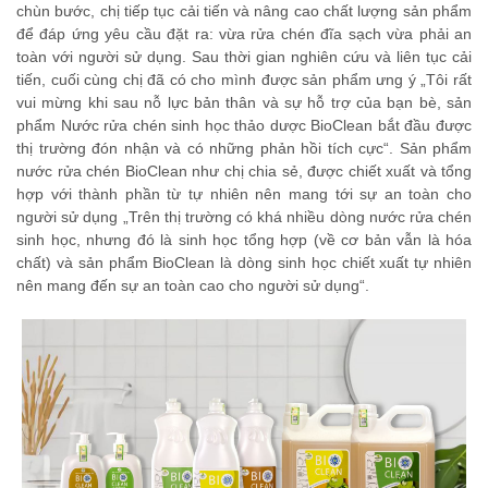
chùn bước, chị tiếp tục cải tiến và nâng cao chất lượng sản phẩm
để đáp ứng yêu cầu đặt ra: vừa rửa chén đĩa sạch vừa phải an
toàn với người sử dụng. Sau thời gian nghiên cứu và liên tục cải
tiến, cuối cùng chị đã có cho mình được sản phẩm ưng ý „Tôi rất
vui mừng khi sau nỗ lực bản thân và sự hỗ trợ của bạn bè, sản
phẩm Nước rửa chén sinh học thảo dược BioClean bắt đầu được
thị trường đón nhận và có những phản hồi tích cực“. Sản phẩm
nước rửa chén BioClean như chị chia sẻ, được chiết xuất và tổng
hợp với thành phần từ tự nhiên nên mang tới sự an toàn cho
người sử dụng „Trên thị trường có khá nhiều dòng nước rửa chén
sinh học, nhưng đó là sinh học tổng hợp (về cơ bản vẫn là hóa
chất) và sản phẩm BioClean là dòng sinh học chiết xuất tự nhiên
nên mang đến sự an toàn cao cho người sử dụng“.