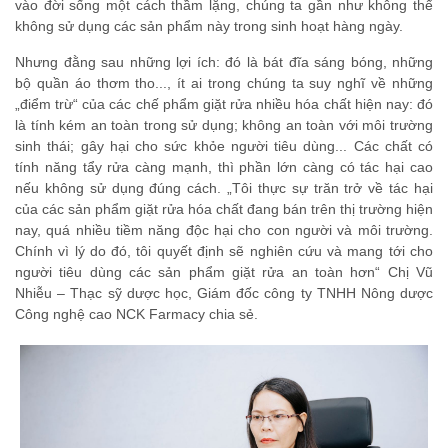
vào đời sống một cách thầm lặng, chúng ta gần như không thể
không sử dụng các sản phẩm này trong sinh hoạt hàng ngày.
Nhưng đằng sau những lợi ích: đó là bát đĩa sáng bóng, những
bộ quần áo thơm tho..., ít ai trong chúng ta suy nghĩ về những
„điểm trừ“ của các chế phẩm giặt rửa nhiều hóa chất hiện nay: đó
là tính kém an toàn trong sử dụng; không an toàn với môi trường
sinh thái; gây hại cho sức khỏe người tiêu dùng... Các chất có
tính năng tẩy rửa càng mạnh, thì phần lớn càng có tác hại cao
nếu không sử dụng đúng cách. „Tôi thực sự trăn trở về tác hại
của các sản phẩm giặt rửa hóa chất đang bán trên thị trường hiện
nay, quá nhiều tiềm năng độc hại cho con người và môi trường.
Chính vì lý do đó, tôi quyết định sẽ nghiên cứu và mang tới cho
người tiêu dùng các sản phẩm giặt rửa an toàn hơn“ Chị Vũ
Nhiễu – Thạc sỹ dược học, Giám đốc công ty TNHH Nông dược
Công nghệ cao NCK Farmacy chia sẻ.