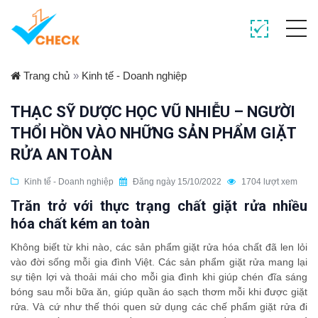
Trang chủ
»
Kinh tế - Doanh nghiệp
THẠC SỸ DƯỢC HỌC VŨ NHIỄU – NGƯỜI
THỔI HỒN VÀO NHỮNG SẢN PHẨM GIẶT
RỬA AN TOÀN
Kinh tế - Doanh nghiệp
Đăng ngày 15/10/2022
1704 lượt xem
Trăn trở với thực trạng chất giặt rửa nhiều
hóa chất kém an toàn
Không biết từ khi nào, các sản phẩm giặt rửa hóa chất đã len lỏi
vào đời sống mỗi gia đình Việt. Các sản phẩm giặt rửa mang lại
sự tiện lợi và thoải mái cho mỗi gia đình khi giúp chén đĩa sáng
bóng sau mỗi bữa ăn, giúp quần áo sạch thơm mỗi khi được giặt
rửa. Và cứ như thế thói quen sử dụng các chế phẩm giặt rửa đi