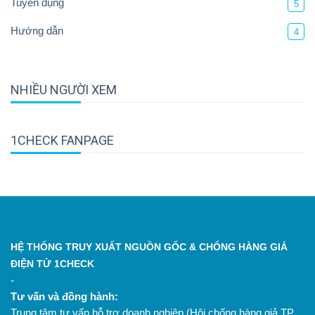
Tuyển dụng
5
Hướng dẫn
4
NHIỀU NGƯỜI XEM
1CHECK FANPAGE
HỆ THỐNG TRUY XUẤT NGUỒN GỐC & CHỐNG HÀNG GIẢ
ĐIỆN TỬ 1CHECK
-
Tư vấn và đồng hành:
Trung tâm tư vấn hỗ trợ doanh nghiệp (Hội chống hàng giả TP