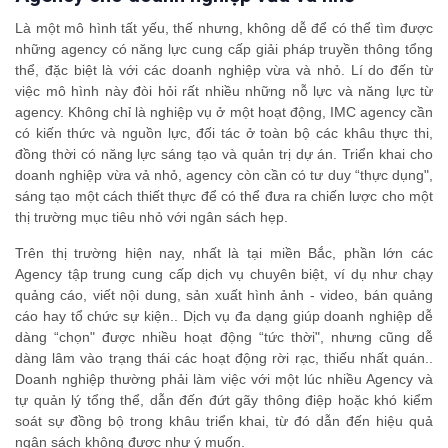
Là một mô hình tất yếu, thế nhưng, không dễ để có thể tìm được
những agency có năng lực cung cấp giải pháp truyền thông tổng
thể, đặc biệt là với các doanh nghiệp vừa và nhỏ. Lí do đến từ
việc mô hình này đòi hỏi rất nhiều những nỗ lực và năng lực từ
agency. Không chỉ là nghiệp vụ ở một hoạt động, IMC agency cần
có kiến thức và nguồn lực, đối tác ở toàn bộ các khâu thực thi,
đồng thời có năng lực sáng tạo và quản trị dự án. Triển khai cho
doanh nghiệp vừa vả nhỏ, agency còn cần có tư duy “thực dụng",
sáng tạo một cách thiết thực để có thể đưa ra chiến lược cho một
thị trường mục tiêu nhỏ với ngân sách hẹp.
Trên thị trường hiện nay, nhất là tại miền Bắc, phần lớn các
Agency tập trung cung cấp dịch vụ chuyên biệt, ví dụ như chạy
quảng cáo, viết nội dung, sản xuất hình ảnh - video, bán quảng
cáo hay tổ chức sự kiện.. Dịch vụ đa dạng giúp doanh nghiệp dễ
dàng “chọn" được nhiều hoạt động “tức thời", nhưng cũng dễ
dàng lâm vào trạng thái các hoạt động rời rạc, thiếu nhất quán..
Doanh nghiệp thường phải làm việc với một lúc nhiều Agency và
tự quản lý tổng thể, dẫn đến đứt gãy thông điệp hoặc khó kiểm
soát sự đồng bộ trong khâu triển khai, từ đó dẫn đến hiệu quả
ngân sách không được như ý muốn.