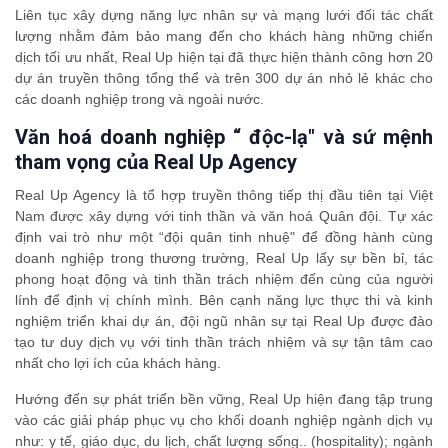
Liên tục xây dựng năng lực nhân sự và mạng lưới đối tác chất
lượng nhằm đảm bảo mang đến cho khách hàng những chiến
dịch tối ưu nhất, Real Up hiện tại đã thực hiện thành công hơn 20
dự án truyền thông tổng thể và trên 300 dự án nhỏ lẻ khác cho
các doanh nghiệp trong và ngoài nước.
Văn hoá doanh nghiệp “ độc-lạ" và sứ mệnh
tham vọng của Real Up Agency
Real Up Agency là tổ hợp truyền thông tiếp thị đầu tiên tại Việt
Nam được xây dựng với tinh thần và văn hoá Quân đội. Tự xác
định vai trò như một “đội quân tinh nhuệ" để đồng hành cùng
doanh nghiệp trong thương trường, Real Up lấy sự bền bỉ, tác
phong hoạt động và tinh thần trách nhiệm đến cùng của người
lính để định vị chính mình. Bên cạnh năng lực thực thi và kinh
nghiệm triển khai dự án, đội ngũ nhân sự tại Real Up được đào
tạo tư duy dịch vụ với tinh thần trách nhiệm và sự tận tâm cao
nhất cho lợi ích của khách hàng.
Hướng đến sự phát triển bền vững, Real Up hiện đang tập trung
vào các giải pháp phục vụ cho khối doanh nghiệp ngành dịch vụ
như: y tế, giáo dục, du lịch, chất lượng sống.. (hospitality); ngành