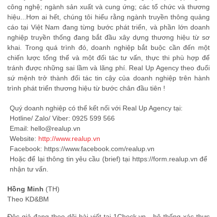
công nghệ; ngành sản xuất và cung ứng; các tổ chức và thương
hiệu...Hơn ai hết, chúng tôi hiểu rằng ngành truyền thông quảng
cáo tại Việt Nam đang từng bước phát triển, và phần lớn doanh
nghiệp truyền thống đang bắt đầu xây dựng thương hiệu từ sơ
khai. Trong quá trình đó, doanh nghiệp bắt buộc cần đến một
chiến lược tổng thể và một đối tác tư vấn, thực thi phù hợp để
tránh được những sai lầm và lãng phí. Real Up Agency theo đuổi
sứ mệnh trở thành đối tác tin cậy của doanh nghiệp trên hành
trình phát triển thương hiệu từ bước chân đầu tiên !
Quý doanh nghiệp có thể kết nối với Real Up Agency tại:
Hotline/ Zalo/ Viber: 0925 599 566
Email: hello@realup.vn
Website:
http://www.realup.vn
Facebook: https://www.facebook.com/realup.vn
Hoặc để lại thông tin yêu cầu (brief) tại https://form.realup.vn để
nhận tư vấn.
Hồng Minh
(TH)
Theo KD&BM
Độc giả đang theo dõi bài viết tại 1Check.vn - hệ thống xác thực