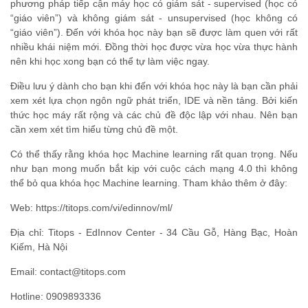
phương pháp tiếp cận máy học có giám sát - supervised (học có
“giáo viên”) và không giám sát - unsupervised (học không có
“giáo viên”). Đến với khóa học này bạn sẽ được làm quen với rất
nhiều khái niệm mới. Đồng thời học được vừa học vừa thực hành
nên khi học xong bạn có thể tự làm việc ngay.
Điều lưu ý dành cho bạn khi đến với khóa học này là bạn cần phải
xem xét lựa chọn ngôn ngữ phát triển, IDE và nền tảng. Bởi kiến
thức học máy rất rộng và các chủ đề độc lập với nhau. Nên bạn
cần xem xét tìm hiểu từng chủ đề một.
Có thể thấy rằng khóa học Machine learning rất quan trọng. Nếu
như bạn mong muốn bắt kịp với cuộc cách mạng 4.0 thì không
thể bỏ qua khóa học Machine learning. Tham khảo thêm ở đây:
Web: https://titops.com/vi/edinnov/ml/
Địa chỉ: Titops - EdInnov Center - 34 Cầu Gỗ, Hàng Bạc, Hoàn
Kiếm, Hà Nội
Email: contact@titops.com
Hotline: 0909893336