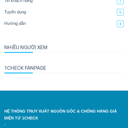
Tin khách hàng
7
Tuyển dụng
5
Hướng dẫn
4
NHIỀU NGƯỜI XEM
1CHECK FANPAGE
HỆ THỐNG TRUY XUẤT NGUỒN GỐC & CHỐNG HÀNG GIẢ
ĐIỆN TỬ 1CHECK
-