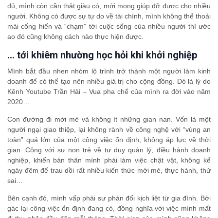
đủ, mình còn cần thật giàu có, mới mong giúp đỡ được cho nhiều
người. Không có được sự tự do về tài chính, mình không thể thoải
mải cống hiến và “chạm” tới cuộc sống của nhiều người thì ước
ao đó cũng không cách nào thực hiện được.
… tới khiêm nhường học hỏi khi khởi nghiệp
Mình bắt đầu nhen nhóm lộ trình trở thành một người làm kinh
doanh để có thể tạo nên nhiều giá trị cho cộng đồng. Đó là lý do
Kênh Youtube Trần Hải – Vua pha chế của mình ra đời vào năm
2020…
Con đường đi mới mẻ và không ít những gian nan. Vốn là một
người ngại giao thiệp, lại không rành về công nghệ với “vùng an
toàn” quá lớn của một công việc ổn định, không áp lực về thời
gian. Cộng với sự non trẻ về tư duy quản lý, điều hành doanh
nghiệp, khiến bản thân mình phải làm việc chật vật, không kể
ngày đêm để trau dồi rất nhiều kiến thức mới mẻ, thực hành, thử
sai…
Bên cạnh đó, mình vấp phải sự phản đối kịch liệt từ gia đình. Bởi
gác lại công việc ổn định đang có, đồng nghĩa với việc mình mất