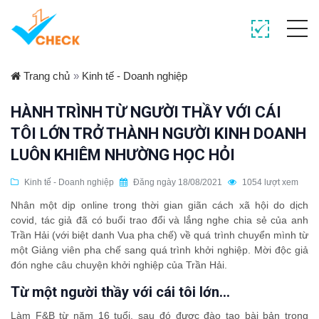
Trang chủ
»
Kinh tế - Doanh nghiệp
HÀNH TRÌNH TỪ NGƯỜI THẦY VỚI CÁI
TÔI LỚN TRỞ THÀNH NGƯỜI KINH DOANH
LUÔN KHIÊM NHƯỜNG HỌC HỎI
Kinh tế - Doanh nghiệp
Đăng ngày 18/08/2021
1054 lượt xem
Nhân một dịp online trong thời gian giãn cách xã hội do dịch
covid, tác giả đã có buổi trao đổi và lắng nghe chia sẻ của anh
Trần Hải (với biệt danh Vua pha chế) về quá trình chuyển mình từ
một Giảng viên pha chế sang quá trình khởi nghiệp. Mời độc giả
đón nghe câu chuyện khởi nghiệp của Trần Hải.
Từ một người thầy với cái tôi lớn…
Làm F&B từ năm 16 tuổi, sau đó được đào tạo bài bản trong