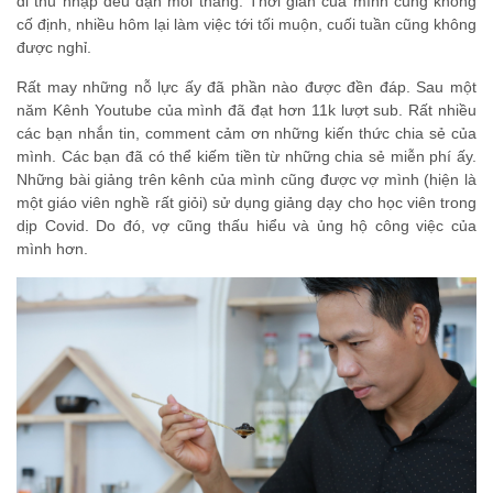
đi thu nhập đều đặn mỗi tháng. Thời gian của mình cũng không
cố định, nhiều hôm lại làm việc tới tối muộn, cuối tuần cũng không
được nghỉ.
Rất may những nỗ lực ấy đã phần nào được đền đáp. Sau một
năm Kênh Youtube của mình đã đạt hơn 11k lượt sub. Rất nhiều
các bạn nhắn tin, comment cảm ơn những kiến thức chia sẻ của
mình. Các bạn đã có thể kiếm tiền từ những chia sẻ miễn phí ấy.
Những bài giảng trên kênh của mình cũng được vợ mình (hiện là
một giáo viên nghề rất giỏi) sử dụng giảng dạy cho học viên trong
dịp Covid. Do đó, vợ cũng thấu hiểu và ủng hộ công việc của
mình hơn.