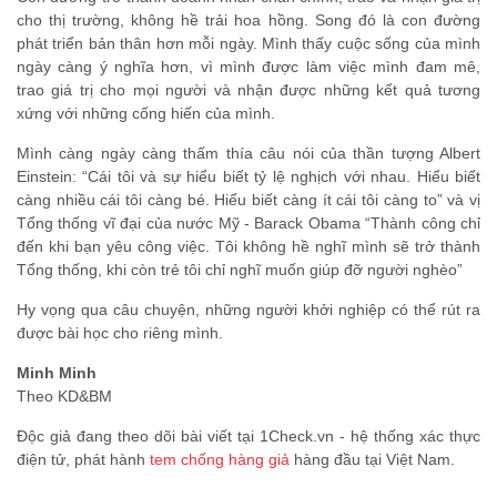
cho thị trường, không hề trải hoa hồng. Song đó là con đường
phát triển bản thân hơn mỗi ngày. Mình thấy cuộc sống của mình
ngày càng ý nghĩa hơn, vì mình được làm việc mình đam mê,
trao giá trị cho mọi người và nhận được những kết quả tương
xứng với những cống hiến của mình.
Mình càng ngày càng thấm thía câu nói của thần tượng Albert
Einstein: “Cái tôi và sự hiểu biết tỷ lệ nghịch với nhau. Hiểu biết
càng nhiều cái tôi càng bé. Hiểu biết càng ít cái tôi càng to” và vị
Tổng thống vĩ đại của nước Mỹ - Barack Obama “Thành công chỉ
đến khi bạn yêu công việc. Tôi không hề nghĩ mình sẽ trở thành
Tổng thống, khi còn trẻ tôi chỉ nghĩ muốn giúp đỡ người nghèo”
Hy vọng qua câu chuyện, những người khởi nghiệp có thể rút ra
được bài học cho riêng mình.
Minh Minh
Theo KD&BM
Độc giả đang theo dõi bài viết tại 1Check.vn - hệ thống xác thực
điện tử, phát hành
tem chống hàng giả
hàng đầu tại Việt Nam.