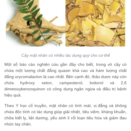
Cây mật nhân có nhiều tác dụng quý cho cơ thể
Một số báo cáo nghiên cứu gần đây cho biết, trong vỏ cây có
chứa một lượng chất đắng quasin khá cao và hàm lượng chất
đắng urycomalacton là cao nhất. Bên cạnh đó, thảo dược này còn
chứa hydroxy xeton, campesterol, bsitorol và 2,6
dimetoxybenzoquinon có công dụng ngăn ngừa và điều trị bệnh
hiệu quả.
Theo Y học cổ truyền, mật nhân có tính mát, vị đắng và không
chứa độc tính có tác dụng giúp giải nhiệt, tiêu viêm, kháng khuẩn,
chữa kiết lỵ, liệt dương, yếu sinh lí rối loạn tiêu hóa và giảm đau
nhức tay chân.