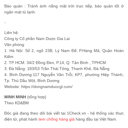
Bảo quản : Tránh ánh nắng mặt trời trực tiếp, bảo quản tốt ở
ngăn mát tủ lạnh.
-
Liên hệ:
Công ty Cổ phần Nam Dược Gia Lai
Văn phòng:
1. Hà Nội: Số 2, ngõ 23B, Lý Nam Đế, P.Hàng Mã, Quận Hoàn
Kiếm
2. TP HCM: 34/2 Đồng Đen, P.14, Q. Tân Bình , TPHCM
3. Đà Nẵng: 183/53 Trần Thái Tông, Thanh Khê, Đà Nẵng
4. Bình Dương:117 Nguyễn Văn Trỗi, KP7, phường Hiệp Thành,
Tp. Thủ Dầu Một, Bình Dương
Website: https://dongnamduocgl.com/
MINH MINH
(tổng hợp)
Theo KD&BM
Độc giả đang theo dõi bài viết tại 1Check.vn - hệ thống xác thực
điện tử, phát hành
tem chống hàng giả
hàng đầu tại Việt Nam.