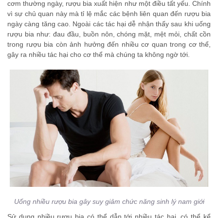
cơm thường ngày, rượu bia xuất hiện như một điều tất yếu. Chính
vì sự chủ quan này mà tỉ lệ mắc các bệnh liên quan đến rượu bia
ngày càng tăng cao. Ngoài các tác hại dễ nhận thấy sau khi uống
rượu bia như: đau đầu, buồn nôn, chóng mặt, mệt mỏi, chất cồn
trong rượu bia còn ảnh hưởng đến nhiều cơ quan trong cơ thể,
gây ra nhiều tác hại cho cơ thể mà chúng ta không ngờ tới.
Uống nhiều rượu bia gây suy giảm chức năng sinh lý nam giới
Sử dụng nhiều rượu bia có thể dẫn tới nhiều tác hại, có thể kể