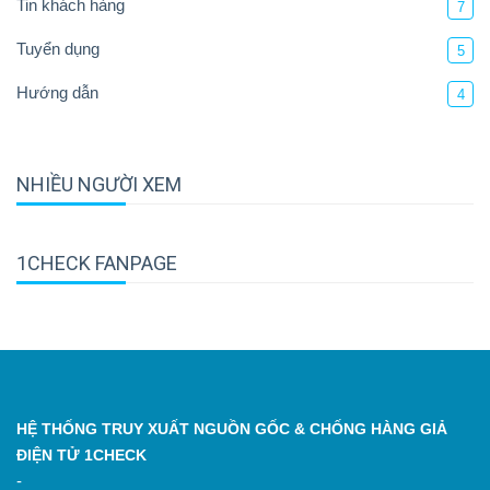
Tin khách hàng
7
Tuyển dụng
5
Hướng dẫn
4
NHIỀU NGƯỜI XEM
1CHECK FANPAGE
HỆ THỐNG TRUY XUẤT NGUỒN GỐC & CHỐNG HÀNG GIẢ
ĐIỆN TỬ 1CHECK
-