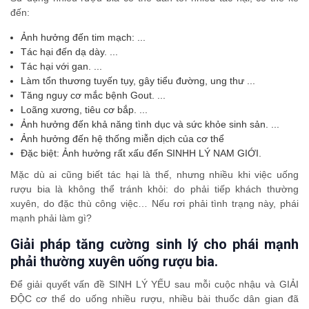
đến:
Ảnh hưởng đến tim mạch: ...
Tác hại đến dạ dày. ...
Tác hại với gan. ...
Làm tổn thương tuyến tụy, gây tiểu đường, ung thư ...
Tăng nguy cơ mắc bệnh Gout. ...
Loãng xương, tiêu cơ bắp. ...
Ảnh hưởng đến khả năng tình dục và sức khỏe sinh sản. ...
Ảnh hưởng đến hệ thống miễn dịch của cơ thể
Đặc biệt: Ảnh hưởng rất xấu đến SINHH LÝ NAM GIỚI.
Mặc dù ai cũng biết tác hại là thế, nhưng nhiều khi việc uống
rượu bia là không thể tránh khỏi: do phải tiếp khách thường
xuyên, do đặc thù công việc… Nếu rơi phải tình trạng này, phái
mạnh phải làm gì?
Giải pháp tăng cường sinh lý cho phái mạnh
phải thường xuyên uống rượu bia.
Để giải quyết vấn đề SINH LÝ YẾU sau mỗi cuộc nhậu và GIẢI
ĐỘC cơ thể do uống nhiều rượu, nhiều bài thuốc dân gian đã