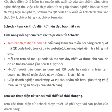
Xác thực điện tử là kiểm tra nguồn gốc xuất sứ của sản phẩm bằng công
nghệ thông tin. Việc xác thực điện tử sẽ giúp doanh nghiệp bảo vệ được
thương hiệu sản phẩm, sở hữu mã QR code truy xuất về link chính chủ, xác
thực SMS, chống hàng giả, chống tem giả.
1check – tem xác thực điện tử hiện đại, bảo mật cao
Tính năng nổi bật của tem xác thực điện tử 1check:
Tem xác thực điện tử điện
tử dễ dàng kiểm tra miễn phí bằng cách quét
mã QR code hoặc truy cập vào website(doanh nghiệp) kiểm tra bằng mã
sms.
Mỗi con tem có mã QR code và mã sms duy nhất và được phủ cào, do
đó có tính bảo mật gần như là tuyệt đối.
Người người tiêu dùng sử dụng mã QR code hay mã sms trên tem
doanh nghiệp sẽ nhận được ngay thông tin khách hàng
Giúp doanh nghiệp marketing và PR sản phẩm tốt hơn, giúp tăng tỷ lệ
mua lại, tăng sự tin cậy của khách hàng.
Tem xác thực điện tử 1check với thiết kế thời thượng.
Tem xác thực điện tử 1check được thiết kế phù hợp với sản phẩm của
khách hàng.