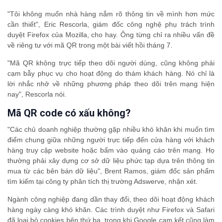
"Tôi không muốn nhà hàng nắm rõ thông tin về mình hơn mức
cần thiết", Eric Rescorla, giám đốc công nghệ phụ trách trình
duyệt Firefox của Mozilla, cho hay. Ông từng chỉ ra nhiều vấn đề
về riêng tư với mã QR trong một bài viết hồi tháng 7.
"Mã QR không trực tiếp theo dõi người dùng, cũng không phải
cạm bẫy phục vụ cho hoạt động do thám khách hàng. Nó chỉ là
lời nhắc nhở về những phương pháp theo dõi trên mạng hiện
nay", Rescorla nói.
Mã QR code có xấu không?
"Các chủ doanh nghiệp thường gặp nhiều khó khăn khi muốn tìm
điểm chung giữa những người trực tiếp đến cửa hàng với khách
hàng truy cập website hoặc bấm vào quảng cáo trên mạng. Họ
thường phải xây dựng cơ sở dữ liệu phức tạp dựa trên thông tin
mua từ các bên bán dữ liệu", Brent Ramos, giám đốc sản phẩm
tìm kiếm tại công ty phân tích thị trường Adswerve, nhận xét.
Ngành công nghiệp đang dần thay đổi, theo dõi hoạt động khách
hàng ngày càng khó khăn. Các trình duyệt như Firefox và Safari
đã loại bỏ cookies bên thứ ba, trong khi Google cam kết cũng làm