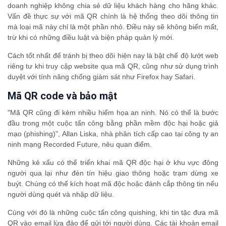
doanh nghiệp không chia sẻ dữ liệu khách hàng cho hãng khác.
Vấn đề thực sự với mã QR chính là hệ thống theo dõi thông tin
mà loại mã này chỉ là một phần nhỏ. Điều này sẽ không biến mất,
trừ khi có những điều luật và biện pháp quản lý mới.
Cách tốt nhất để tránh bị theo dõi hiện nay là bật chế độ lướt web
riêng tư khi truy cập website qua mã QR, cũng như sử dụng trình
duyệt với tính năng chống giám sát như Firefox hay Safari.
Mã QR code và bảo mật
"Mã QR cũng đi kèm nhiều hiểm họa an ninh. Nó có thể là bước
đầu trong một cuộc tấn công bằng phần mềm độc hại hoặc giả
mạo (phishing)", Allan Liska, nhà phân tích cấp cao tại công ty an
ninh mạng Recorded Future, nêu quan điểm.
Những kẻ xấu có thể triển khai mã QR độc hại ở khu vực đông
người qua lại như đèn tín hiệu giao thông hoặc trạm dừng xe
buýt. Chúng có thể kích hoạt mã độc hoặc đánh cắp thông tin nếu
người dùng quét và nhập dữ liệu.
Cùng với đó là những cuộc tấn công quishing, khi tin tặc đưa mã
QR vào email lừa đảo để gửi tới người dùng. Các tài khoản email