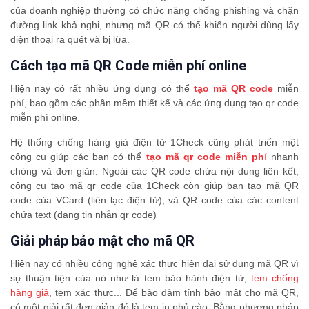
của doanh nghiệp thường có chức năng chống phishing và chặn
đường link khả nghi, nhưng mã QR có thể khiến người dùng lấy
điện thoại ra quét và bị lừa.
Cách tạo mã QR Code miễn phí online
Hiện nay có rất nhiều ứng dụng có thể
tạo mã QR code
miễn
phí, bao gồm các phần mềm thiết kế và các ứng dụng tạo qr code
miễn phí online.
Hệ thống chống hàng giả điện tử 1Check cũng phát triển một
công cụ giúp các bạn có thể
tạo mã qr code miễn ph
í
nhanh
chóng và đơn giản. Ngoài các QR code chứa nội dung liên kết,
công cụ tạo mã qr code của 1Check còn giúp bạn tạo mã QR
code của VCard (liên lạc điện tử), và QR code của các content
chứa text (dạng tin nhắn qr code)
Giải pháp bảo mật cho mã QR
Hiện nay có nhiều công nghệ xác thực hiện đại sử dụng mã QR vì
sự thuận tiện của nó như là tem bảo hành điện tử,
tem chống
hàng giả
, tem xác thực... Để bảo đảm tính bảo mật cho mã QR,
có một giải rất đơn giản đó là tem in phủ cào. Bằng phương pháp