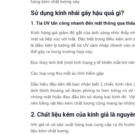
hàng kém chất lượng này.
Sử dụng kính nhái gây hậu quả gì?
1. Tia UV tấn công nhanh đến mắt thông qua thấu
Kính hàng giả giảm độ gắt của ánh sáng nhìn thấy như
mát và tiếp xúc với mắt. Đặc biệt trong điều kiện ánh
là điều kiện lý tưởng để tia UV xâm nhập nhanh vào 
thể gây ra trong trường hợp này:
Đục thủy tinh thể (một tình trạng y tế khiến mắt trở 
Các loại ung thư mắt ác tính hiếm gặp
Dấu hiệu đầu tiên để bạn nhận biết 1 chiếc kính râm 
ảnh thỉnh thoảng sẽ được phóng to hơn trông có vẻ
chóng mặt hoặc đau đầu khi sử dụng loại kính đó. Vi
nên bằng vật liệu kém chất lượng cũng mang lại nhữn
2. Chất liệu kém của kính giả là nguy
Với giá rẻ và sản xuất hàng loạt cung cấp ra thị trườ
liệu kém chất lượng.