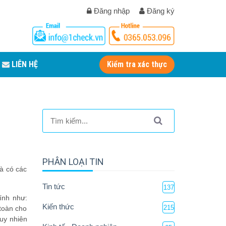
Đăng nhập
Đăng ký
LIÊN HỆ
Kiểm tra xác thực
PHÂN LOẠI TIN
à có các
Tin tức
137
ính như:
Kiến thức
215
toàn cho
uy nhiên