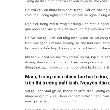
Trong đó điển hình nhất là các loại nhựa tái chế chất 
Đối với vật liệu nhựa kém chất lượng: Đối với các loạ
chất, màu công nghiệp nhằm tạo nên vẻ ngoài giống n
Đặc biệt, trong môi trường sử dụng kính mát là ngoài
qua phần tiếp xúc giữa kính và khuôn mặt gây nên các
Đối với vật liệu kim loại tổng hợp, xi mạ sơ xài cô
kính mát gọng kim loại thường sơ chế một cách sơ sà
liệu kim loại hỗn hợp, không qua bất kì khâu tinh chế
Khi tiếp xúc với mồ hôi trên cơ thể người, lớp xi rẻ ti
dị ứng, đau rát, mẩn ngứa….Điều xuống cấp nhanh chó
đồng thời gây hại với cơ thể người cũng là điều phải tr
Mang trong mình nhiều tác hại to lớn,
trên thị trường mắt kính. Nguyên dân
Vật liệu sản xuất giá rẻ, không có kiểm định, không 
nhập hàng cực kì rẻ. Đánh vào tâm lý thích hàng hiệ
mức giá rẻ để thu hút người dùng.