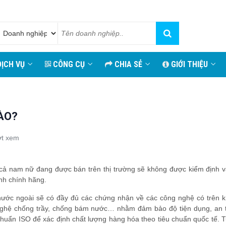
ỊCH VỤ
CÔNG CỤ
CHIA SẺ
GIỚI THIỆU
ÀO?
ợt xem
 cả nam nữ đang được bán trên thị trường sẽ không được kiểm định v
ính chính hãng.
 nước ngoài sẽ có đầy đủ các chứng nhận về các công nghệ có trên k
g nghệ chống trầy, chống bám nước… nhằm đảm bảo độ tiện dụng, an 
huẩn ISO để xác định chất lượng hàng hóa theo tiêu chuẩn quốc tế. T