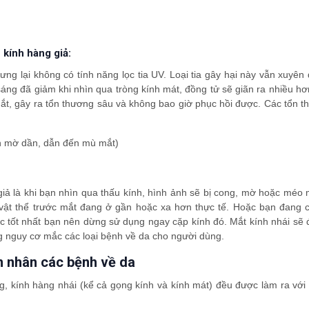
 kính hàng giả:
ng lại không có tính năng lọc tia UV. Loại tia gây hại này vẫn xuyên
 sáng đã giảm khi nhìn qua tròng kính mát, đồng tử sẽ giãn ra nhiều hơ
mắt, gây ra tổn thương sâu và không bao giờ phục hồi được. Các tổn 
nên mờ dần, dẫn đến mù mắt)
giả là khi bạn nhìn qua thấu kính, hình ảnh sẽ bị cong, mờ hoặc méo
 vật thể trước mắt đang ở gần hoặc xa hơn thực tế. Hoặc bạn đang 
ệc tốt nhất bạn nên dừng sử dụng ngay cặp kính đó. Mắt kính nhái sẽ
g nguy cơ mắc các loại bệnh về da cho người dùng.
ên nhân các bệnh về da
ng, kính hàng nhái (kể cả gọng kính và kính mát) đều được làm ra với