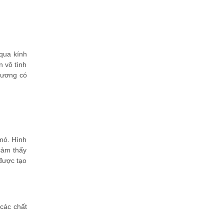
 qua kính
n vô tình
thương có
 mó. Hình
cảm thấy
 được tạo
 các chất