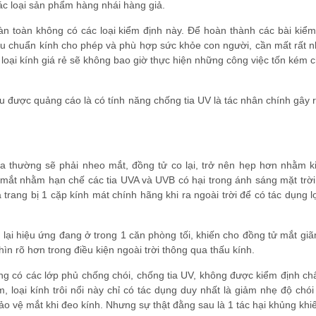
ác loại sản phẩm hàng nhái hàng giả.
àn toàn không có các loại kiểm định này. Để hoàn thành các bài kiểm
u chuẩn kính cho phép và phù hợp sức khỏe con người, cần mất rất nh
oại kính giá rẻ sẽ không bao giờ thực hiện những công việc tốn kém c
được quảng cáo là có tính năng chống tia UV là tác nhân chính gây 
 ta thường sẽ phải nheo mắt, đồng tử co lại, trở nên hẹp hơn nhằm k
 mắt nhằm hạn chế các tia UVA và UVB có hại trong ánh sáng mặt trời
 trang bị 1 cặp kính mát chính hãng khi ra ngoài trời để có tác dụng l
lại hiệu ứng đang ở trong 1 căn phòng tối, khiến cho đồng tử mắt giã
n rõ hơn trong điều kiện ngoài trời thông qua thấu kính.
ng có các lớp phủ chống chói, chống tia UV, không được kiểm định ch
, loại kính trôi nổi này chỉ có tác dụng duy nhất là giảm nhẹ độ chó
 vệ mắt khi đeo kính. Nhưng sự thật đằng sau là 1 tác hại khủng khiế