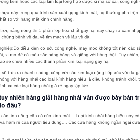
lượng kém hoặc các loại kim loại tổng hợp được xi mạ sơ xài, công nghi
i nhựa này trong quá trình sản xuất gọng kính mát, họ thường pha trộn
hất so với hàng mắt kính chính hãng.
 trời, nắng nóng thì 1 phần lớp hóa chất gây hại này chảy ra xâm nh
 chứng bệnh về da, về tim mạch về lâu về dài.
ng nghiệp:Do điều kiện cơ sở, công nghệ, máy móc không tốt nên các 
i, xi mạ để có màu sắc sáng bóng và giống với hàng thật. Tuy nhiên,
 nào sẽ chứa nhiều các thành phần kim loại nặng gây hại.
ền sẽ tróc ra nhanh chóng, cùng với các kim loại nặng tiếp xúc với da g
ng với hàng nhái các loại kính hàng hiệu là điều không tránh khỏi, 
ánh xa các loại hàng nhái giá rẻ ngay lập tức.
 tuy nhiên hàng giải hàng nhái vẫn được bày bán tr
 do đâu?
có các tính năng cần có của kính mát… Loại kính nhái hàng hiệu này c
u và ham rẻ của người tiêu dùng…. Các cửa hàng không ngần ngại đưa