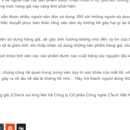
loại 2 vẻ ngoài của các sản phẩm được chau chuốt tỉ mỉ, phủ lên những 
ững món hàng giả này càng khó phát hiện.
e vẫn được nhiều người săn đón sử dụng. Đối với những người sử dụng
 Việc thuyết phục bản thân rằng việc làm ấy không hề gây hại gì lại 
 hiện sử dụng hàng giả, sẽ gây ảnh hưởng không nhỏ đến uy tín của 
nh sẽ bị giảm bớt, khi chấp nhận sử dụng những sản phẩm hàng giả, nhá
 sức khỏe bởi việc các sản phẩm được sản xuất bằng các nguyên liệu 
i, chúng cũng rất quan trọng trong việc duy trì sức khỏe của mắt tốt, 
i gây ra về lâu về dài là không hề nhỏ… Hãy trở thành người dùng th
 giả 1Check vui lòng liên hệ Công ty Cổ phần Công nghệ 1Tech Việt