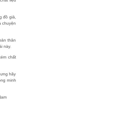
chất liệu
 đồ giả,
là chuyện
bản thân
i này.
kém chất
nhưng hãy
ông minh
 Nam