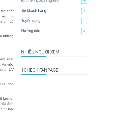
Kinh tế - Doanh nghiệp
65
Tin khách hàng
 tra chất
7
iều thời
Tuyển dụng
5
hi phí và
Hướng dẫn
4
ra những
NHIỀU NGƯỜI XEM
iểm soát
. Và việc
1CHECK FANPAGE
ọc tia UV
n ra, cho
ất lượng.
i của ánh
p từ loại