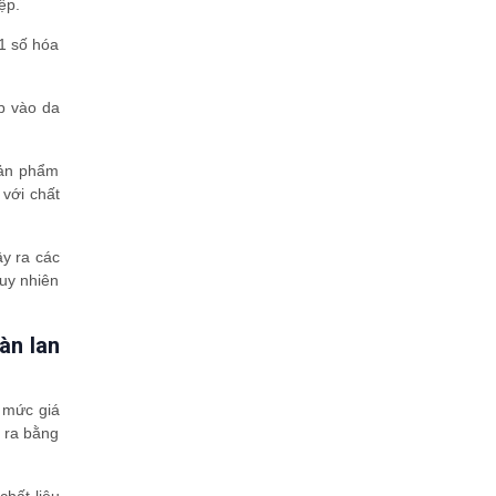
ệp.
 1 số hóa
ập vào da
sản phẩm
 với chất
ây ra các
tuy nhiên
àn lan
ó mức giá
 ra bằng