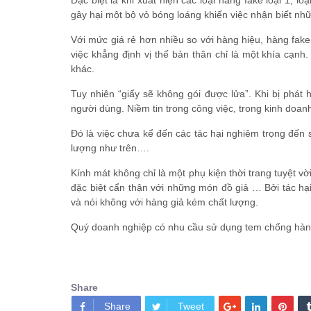
Đặc biệt là khi xuất hiện các loại hàng fake loại 1, 
gây hại một bộ vỏ bóng loáng khiến việc nhận biết nh
Với mức giá rẻ hơn nhiều so với hàng hiệu, hàng fak
việc khẳng định vị thế bản thân chỉ là một khía cạnh.
khác.
Tuy nhiên “giấy sẽ không gói được lửa”. Khi bị phát
người dùng. Niềm tin trong công việc, trong kinh doa
Đó là việc chưa kể đến các tác hại nghiêm trọng đến
lượng như trên….
Kính mát không chỉ là một phụ kiện thời trang tuyệt vờ
đặc biệt cẩn thận với những món đồ giả … Bởi tác hạ
và nói không với hàng giả kém chất lượng.
Quý doanh nghiệp có nhu cầu sử dụng tem chống hàng
Share
Share
Tweet