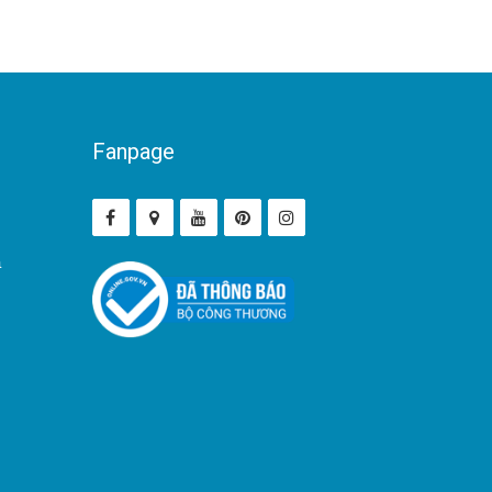
Fanpage
ả