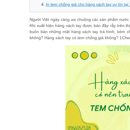
In tem chống giả cho hàng xách tay uy tín tạ
Người Việt ngày càng ưa chuộng các sản phẩm nước ng
Khi xuất hiện hàng xách tay được bán đầy rẫy trên thị
buôn bán những mặt hàng xách tay trá hình, kém ch
không? Hàng xách tay có tem chống giả không? 1Check