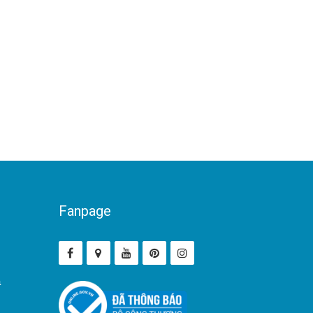
Fanpage
ả