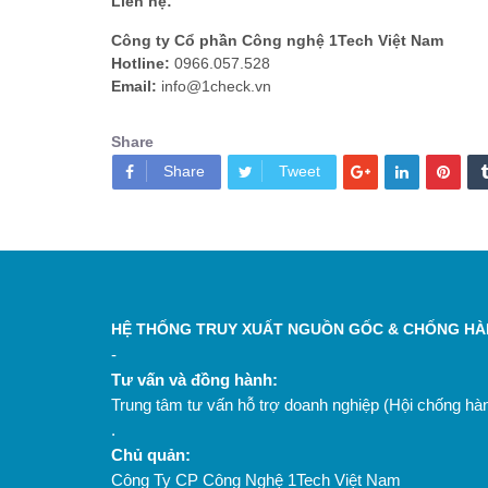
Liên hệ:
Công ty Cổ phần Công nghệ 1Tech Việt Nam
Hotline:
0966.057.528
Email:
info@1check.vn
Share
Share
Tweet
HỆ THỐNG TRUY XUẤT NGUỒN GỐC & CHỐNG HÀN
-
Tư vấn và đồng hành:
Trung tâm tư vấn hỗ trợ doanh nghiệp (Hội chống h
.
Chủ quản:
Công Ty CP Công Nghệ 1Tech Việt Nam