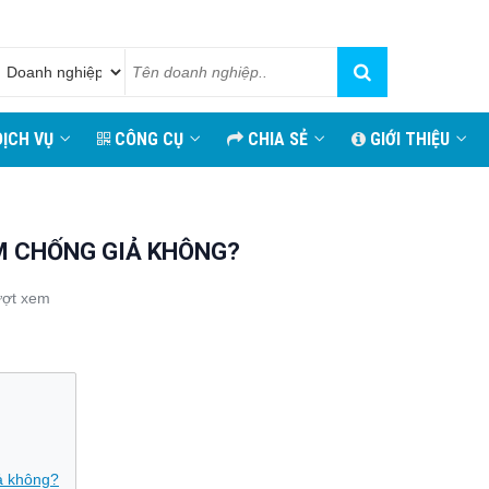
ỊCH VỤ
CÔNG CỤ
CHIA SẺ
GIỚI THIỆU
M CHỐNG GIẢ KHÔNG?
ượt xem
iả không?