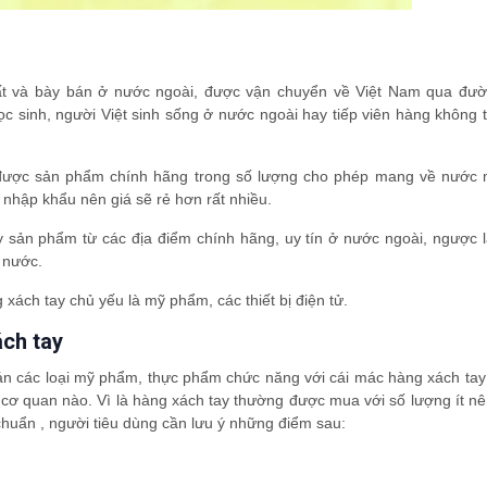
ất và bày bán ở nước ngoài, được vận chuyển về Việt Nam qua đư
 sinh, người Việt sinh sống ở nước ngoài hay tiếp viên hàng không t
 được sản phẩm chính hãng trong số lượng cho phép mang về nước
 nhập khẩu nên giá sẽ rẻ hơn rất nhiều.
sản phẩm từ các địa điểm chính hãng, uy tín ở nước ngoài, ngược lạ
 nước.
ách tay chủ yếu là mỹ phẩm, các thiết bị điện tử.
ách tay
 bán các loại mỹ phẩm, thực phẩm chức năng với cái mác hàng xách ta
 cơ quan nào. Vì là hàng xách tay thường được mua với số lượng ít n
huẩn , người tiêu dùng cần lưu ý những điểm sau: