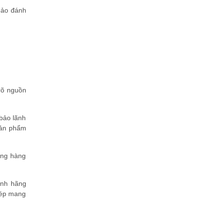
hảo đánh
rõ nguồn
 bảo lãnh
sản phẩm
ạng hàng
ính hãng
hép mang