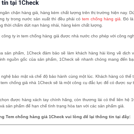
 tín tại 1Check
 ngăn chặn hàng giả, hàng kém chất lượng trên thị trường hiện nay. D
ng ty trong nước sản xuất thì đều phải có
tem chống hàng giả
. Đó l
g thời chấm dứt nạn hàng nhái, hàng kém chất lượng.
c công ty in tem chống hàng giả được nhà nước cho phép với công ng
của sản phẩm, 1Check đảm bảo sẽ làm khách hàng hài lòng về dịch v
g minh nguồn gốc của sản phẩm, 1Check sẽ nhanh chóng mang đến b
 nghệ bảo mật và chế độ bảo hành cùng một lúc. Khách hàng có thể t
tem chống giả nhà 1Check sẽ là một công cụ đắc lực để có được sự t
 chọn được hàng xách tay chính hãng, còn thương lái có thể liên hệ 
và sản phẩm để hạn chế tình trạng hòa tan với các sản phẩm giả.
g Tem chống hàng giả 1Check vui lòng để lại thông tin tại đây: