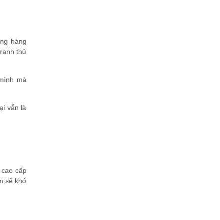
ờng hàng
ranh thủ
 mình mà
i vẫn là
y cao cấp
ên sẽ khó