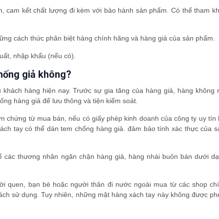
ín, cam kết chất lượng đi kèm với bảo hành sản phẩm. Có thể tham k
những cách thức phân biệt hàng chính hãng và hàng giả của sản phẩm.
uất, nhập khẩu (nếu có).
chống giả không?
u khách hàng hiện nay. Trước sự gia tăng của hàng giả, hàng không 
ng hàng giả để lưu thông và tiện kiểm soát.
ơn chứng từ mua bán, nếu có giấy phép kinh doanh của công ty uy tín
xách tay có thể dán tem chống hàng giả. đảm bảo tính xác thực của 
để các thương nhân ngăn chặn hàng giả, hàng nhái buôn bán dưới d
i quen, bạn bè hoặc người thân đi nước ngoài mua từ các shop ch
cách sử dụng. Tuy nhiên, những mặt hàng xách tay này không được p