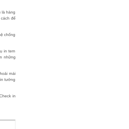
ù là hàng
à cách để
hệ chống
ụ in tem
ạn những
hoải mái
in tưởng
1Check in