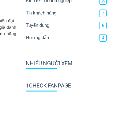
Kinh tế - Doanh nghiệp
65
Tin khách hàng
7
iện đại .
Tuyển dụng
5
 giả danh
ính hãng
Hướng dẫn
4
NHIỀU NGƯỜI XEM
1CHECK FANPAGE