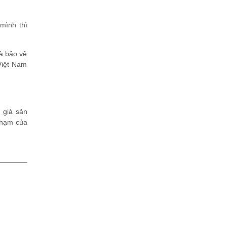
mình thì
và bảo vệ
Việt Nam
 giả sản
phạm của