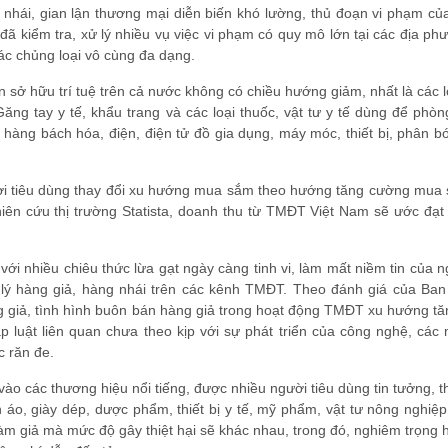
nhái, gian lận thương mại diễn biến khó lường, thủ đoạn vi phạm củ
 đã kiểm tra, xử lý nhiều vụ việc vi phạm có quy mô lớn tại các địa ph
ác chủng loại vô cùng đa dạng.
sở hữu trí tuệ trên cả nước không có chiều hướng giảm, nhất là các 
ăng tay y tế, khẩu trang và các loại thuốc, vật tư y tế dùng để phò
; hàng bách hóa, điện, điện tử đồ gia dụng, máy móc, thiết bị, phân b
ời tiêu dùng thay đổi xu hướng mua sắm theo hướng tăng cường mua
ên cứu thị trường Statista, doanh thu từ TMĐT Việt Nam sẽ ước đạt 
với nhiều chiêu thức lừa gạt ngày càng tinh vi, làm mất niềm tin của n
 lý hàng giả, hàng nhái trên các kênh TMĐT. Theo đánh giá của Ban
g giả, tình hình buôn bán hàng giả trong hoạt động TMĐT xu hướng t
luật liên quan chưa theo kịp với sự phát triển của công nghệ, các 
c răn đe.
vào các thương hiệu nổi tiếng, được nhiều người tiêu dùng tin tưởng, 
o, giày dép, dược phẩm, thiết bị y tế, mỹ phẩm, vật tư nông nghiệp,
làm giả mà mức độ gây thiệt hại sẽ khác nhau, trong đó, nghiêm trọng 