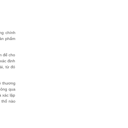
ng chính
sản phẩm
ẩm để cho
xác định
ái, từ đó
ề thương
hông qua
à xác lập
h thổ nào