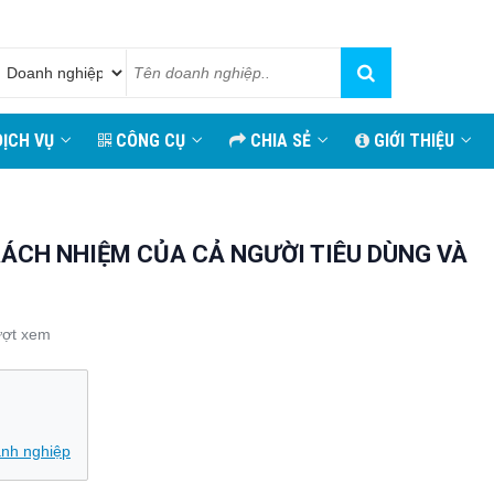
ỊCH VỤ
CÔNG CỤ
CHIA SẺ
GIỚI THIỆU
RÁCH NHIỆM CỦA CẢ NGƯỜI TIÊU DÙNG VÀ
ượt xem
g
anh nghiệp