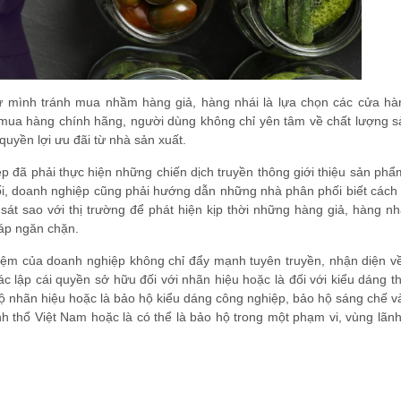
tự mình tránh mua nhầm hàng giả, hàng nhái là lựa chọn các cửa hà
i mua hàng chính hãng, người dùng không chỉ yên tâm về chất lượng 
yền lợi ưu đãi từ nhà sản xuất.
ệp đã phải thực hiện những chiến dịch truyền thông giới thiệu sản ph
i, doanh nghiệp cũng phải hướng dẫn những nhà phân phối biết cách 
át sao với thị trường để phát hiện kịp thời những hàng giả, hàng nh
áp ngăn chặn.
hiệm của doanh nghiệp không chỉ đẩy mạnh tuyên truyền, nhận diện v
 lập cái quyền sở hữu đối với nhãn hiệu hoặc là đối với kiểu dáng t
hộ nhãn hiệu hoặc là bảo hộ kiểu dáng công nghiệp, bảo hộ sáng chế v
nh thổ Việt Nam hoặc là có thể là bảo hộ trong một phạm vi, vùng lãn