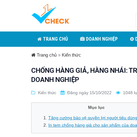
TRANG CHỦ
DOANH NGHIỆP
D
Trang chủ
»
Kiến thức
CHỐNG HÀNG GIẢ, HÀNG NHÁI: T
DOANH NGHIỆP
Kiến thức
Đăng ngày 15/10/2022
1048 l
Mục lục
Tăng cường bảo vệ quyền lợi người tiêu dùn
In tem chống hàng giả cho sản phẩm của do