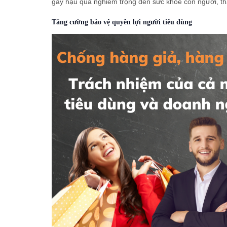
gây hậu quả nghiêm trọng đến sức khỏe con người, th
Tăng cường bảo vệ quyền lợi người tiêu dùng