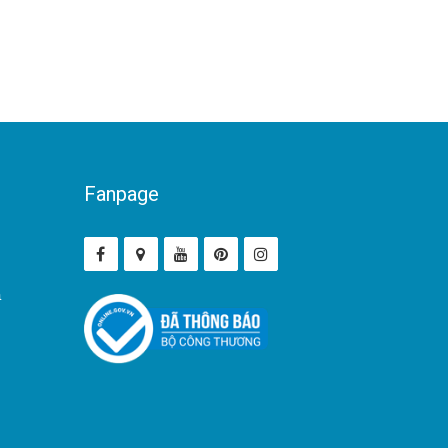
Fanpage
ả