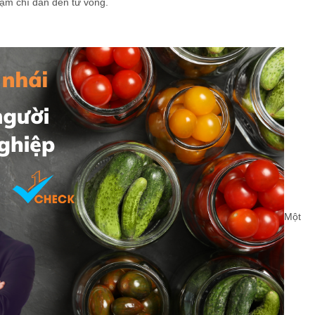
ậm chí dẫn đến tử vong.
Một 