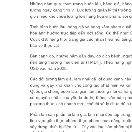
Những năm qua, thực trạng buôn lậu, hàng giả, hàng 
tượng ngày càng tinh vi. Lực lượng quản lý thị trường
giữ nhiều kho chứa lượng lớn hàng hóa vi phạm, với c
Tình hình buôn lậu, hàng giả và hàng xâm phạm quyền 
hóa ảnh hưởng trực tiếp đến đời sống. Cụ thể như: G
Covid-19; hàng thời trang giả các nhãn hiệu nổi tiếng
bảo vệ thực vật…
Bên cạnh đó, những năm gần đây, do dịch bệnh, ngư
nền tảng thương mại điện tử (TMĐT). Theo hãng nghi
USD vào năm 2025.
Các đối tượng làm giả, làm nhái đã lợi dụng kênh này 
dùng và gây khó khăn cho công tác phát hiện và xử
Quốc gia chống buôn lậu, gian lận thương mại và hàn
có nguyên nhân chủ yếu là do hệ thống văn bản pháp 
phương thức kinh doanh mới, chế tài xử lý chưa đủ sứ
Phần lớn sản phẩm bị làm giả, làm nhái đều tập trung 
lĩnh vực gồm thực phẩm, thực phẩm chức năng, quần á
xây dựng, thiết bị điện tử… Tùy vào loại sản phẩm bị 