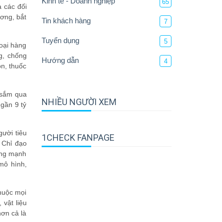
Kinh tế - Doanh nghiệp
65
a các đối
ương, bắt
Tin khách hàng
7
Tuyển dụng
5
loại hàng
ng, chống
Hướng dẫn
4
ón, thuốc
 sắm qua
NHIỀU NGƯỜI XEM
gần 9 tỷ
gười tiêu
1CHECK FANPAGE
 Chỉ đạo
ăng mạnh
mô hình,
thuộc mọi
 vật liệu
hơn cả là