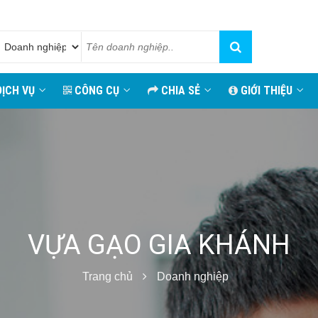
ỊCH VỤ
CÔNG CỤ
CHIA SẺ
GIỚI THIỆU
VỰA GẠO GIA KHÁNH
Trang chủ
Doanh nghiệp