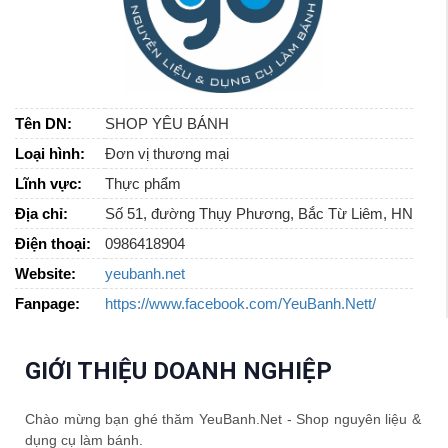
Tên DN:
SHOP YÊU BÁNH
Loại hình:
Đơn vị thương mại
Lĩnh vực:
Thực phẩm
Địa chỉ:
Số 51, đường Thụy Phương, Bắc Từ Liêm, HN
Điện thoại:
0986418904
Website:
yeubanh.net
Fanpage:
https://www.facebook.com/YeuBanh.Nett/
GIỚI THIỆU DOANH NGHIỆP
Chào mừng bạn ghé thăm YeuBanh.Net - Shop nguyên liệu &
dụng cụ làm bánh.