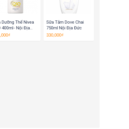
 Dưỡng Thể Nivea
Sữa Tắm Dove Chai
 400ml- Nội Địa
750ml Nội Địa Đức
c
,000₫
330,000₫