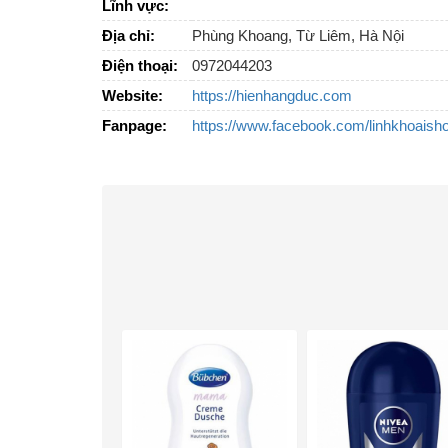
Lĩnh vực:
Địa chỉ:
Phùng Khoang, Từ Liêm, Hà Nội
Điện thoại:
0972044203
Website:
https://hienhangduc.com
Fanpage:
https://www.facebook.com/linhkhoaish