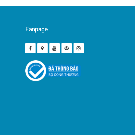
Fanpage
ả