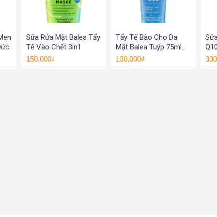
 Men
Sữa Rửa Mặt Balea Tẩy
Tẩy Tế Bào Cho Da
Sữa
Đức
Tế Vào Chết 3in1
Mặt Balea Tuýp 75ml
Q10
Nội Địa Đức
Đứ
150,000₫
130,000₫
330