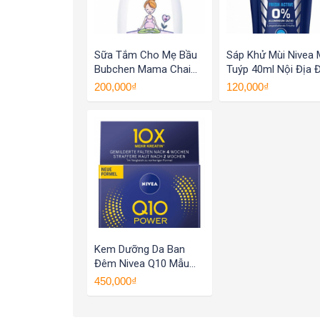
Sữa Tắm Cho Mẹ Bầu
Sáp Khử Mùi Nivea
Bubchen Mama Chai
Tuýp 40ml Nội Địa 
230ml Nội Địa Đức
200,000₫
120,000₫
Kem Dưỡng Da Ban
Đêm Nivea Q10 Mẫu
Mới Hộp 50ml Nội Địa
450,000₫
Đức