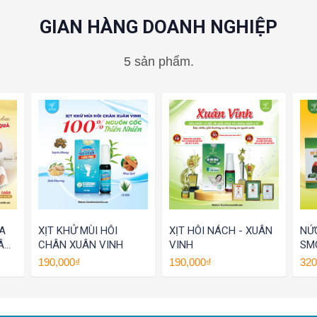
GIAN HÀNG DOANH NGHIỆP
5 sản phẩm.
A
XỊT KHỬ MÙI HÔI
XỊT HÔI NÁCH - XUÂN
NỨ
ÂN
CHÂN XUÂN VINH
VINH
SM
190,000₫
190,000₫
320