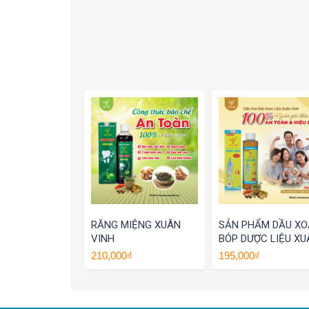
RĂNG MIỆNG XUÂN
SẢN PHẨM DẦU XO
VINH
BÓP DƯỢC LIỆU XU
VINH
210,000₫
195,000₫