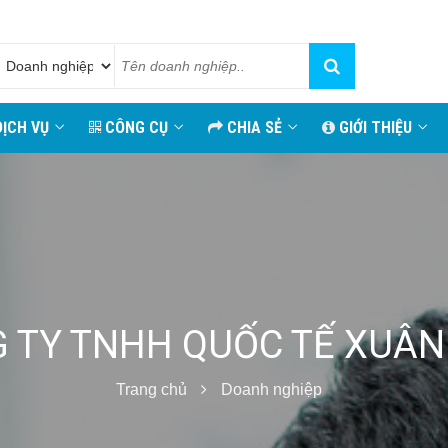
ỊCH VỤ
CÔNG CỤ
CHIA SẺ
GIỚI THIỆU
 TY TNHH QUỐC TẾ XUÂN
Trang chủ
Doanh nghiệp