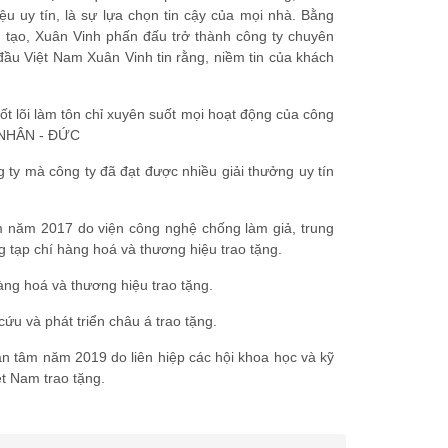
ệu uy tín, là sự lựa chọn tin cậy của mọi nhà. Bằng
g tạo, Xuân Vinh phấn đấu trở thành công ty chuyên
ầu Việt Nam Xuân Vinh tin rằng, niềm tin của khách
cốt lõi làm tôn chỉ xuyên suốt mọi hoạt động của công
 - NHÂN - ĐỨC
ty mà công ty đã đạt được nhiều giải thưởng uy tín
m năm 2017 do viện công nghệ chống làm giả, trung
g tạp chí hàng hoá và thương hiệu trao tặng.
àng hoá và thương hiệu trao tặng.
ứu và phát triển châu á trao tặng.
ận tâm năm 2019 do liên hiệp các hội khoa học và kỹ
ệt Nam trao tặng.