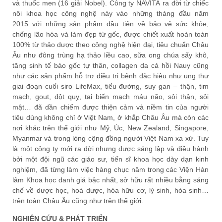
và thuốc men (16 giải Nobel). Công ty NAVITA ra đời từ chiếc
nôi khoa học công nghệ này vào những tháng đầu năm
2015 với những sản phẩm đầu tiên về bảo vệ sức khỏe,
chống lão hóa và làm đẹp từ gốc, được chiết xuất hoàn toàn
100% từ thảo dược theo công nghệ hiện đại, tiêu chuẩn Châu
Âu như đông trùng hạ thảo liều cao, sữa ong chúa sấy khô,
tăng sinh tế bào gốc tự thân, collagen da cá hồi Nauy cũng
như các sản phẩm hỗ trợ điều trị bệnh đặc hiệu như ung thư
giai đoạn cuối siro LifeMax, tiểu đường, suy gan – thận, tim
mạch, gout, đột quỵ, tai biến mạch máu não, sỏi thận, sỏi
mật… đã dần chiếm được thiện cảm và niềm tin của người
tiêu dùng không chỉ ở Việt Nam, ở khắp Châu Âu mà còn các
nơi khác trên thế giới như Mỹ, Úc, New Zealand, Singapore,
Myanmar và trong lòng cộng đồng người Việt Nam xa xứ. Tuy
là một công ty mới ra đời nhưng được sáng lập và điều hành
bởi một đội ngũ các giáo sư, tiến sĩ khoa học dày dạn kinh
nghiệm, đã từng làm việc hàng chục năm trong các Viện Hàn
lâm Khoa học danh giá bậc nhất, sở hữu rất nhiều bằng sáng
chế về dược học, hoá dược, hóa hữu cơ, lý sinh, hóa sinh…
trên toàn Châu Âu cũng như trên thế giới.
NGHIÊN CỨU & PHÁT TRIỂN